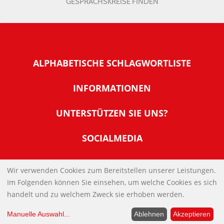
GESPRÄCHSKREISE FINDEN
ALPHABETISCHE SCHLAGWORTLISTE
INFORMATIONEN
Warum NachDenkSeiten
UNTERSTÜTZEN SIE UNS?
Wer steckt dahinter
Der Förderverein: IQM
SOCIALMEDIA
Tipps zur Nutzung der NachDenkSeiten
Allgemeine Spendeninformationen
Banner und E-Mail-Signaturen
IMPRESSUM
Werden Sie Fördermitglied
Wir verwenden Cookies zum Bereitstellen unserer Leistungen.
Links
Im Folgenden können Sie einsehen, um welche Cookies es sich
Spenden Sie Online
DATENSCHUTZERKLÄRUNG
Kontakt
handelt und zu welchem Zweck sie erhoben werden.
Impressum
Manuelle Auswahl
...
Ablehnen
Akzeptieren