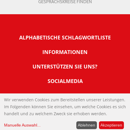
GESPRÄCHSKREISE FINDEN
ALPHABETISCHE SCHLAGWORTLISTE
INFORMATIONEN
Warum NachDenkSeiten
UNTERSTÜTZEN SIE UNS?
Wer steckt dahinter
Der Förderverein: IQM
SOCIALMEDIA
Tipps zur Nutzung der NachDenkSeiten
Allgemeine Spendeninformationen
Banner und E-Mail-Signaturen
IMPRESSUM
Werden Sie Fördermitglied
Wir verwenden Cookies zum Bereitstellen unserer Leistungen.
Links
Im Folgenden können Sie einsehen, um welche Cookies es sich
Spenden Sie Online
DATENSCHUTZERKLÄRUNG
Kontakt
handelt und zu welchem Zweck sie erhoben werden.
Impressum
Manuelle Auswahl
...
Ablehnen
Akzeptieren