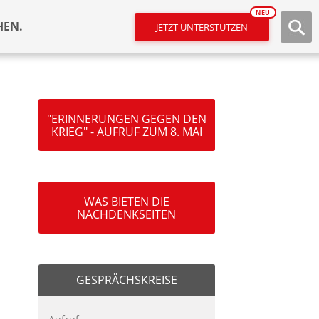
NEU
HEN.
JETZT UNTERSTÜTZEN
"ERINNERUNGEN GEGEN DEN
KRIEG" - AUFRUF ZUM 8. MAI
WAS BIETEN DIE
NACHDENKSEITEN
GESPRÄCHSKREISE