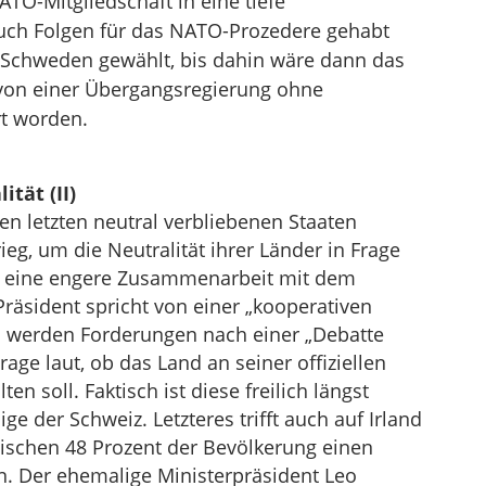
TO-Mitgliedschaft in eine tiefe
 auch Folgen für das NATO-Prozedere gehabt
n Schweden gewählt, bis dahin wäre dann das
von einer Übergangsregierung ohne
t worden.
tät (II)
 den letzten neutral verbliebenen Staaten
eg, um die Neutralität ihrer Länder in Frage
tet eine engere Zusammenarbeit mit dem
 Präsident spricht von einer „kooperativen
ch werden Forderungen nach einer „Debatte
age laut, ob das Land an seiner offiziellen
ten soll. Faktisch ist diese freilich längst
e der Schweiz. Letzteres trifft auch auf Irland
wischen 48 Prozent der Bevölkerung einen
n. Der ehemalige Ministerpräsident Leo