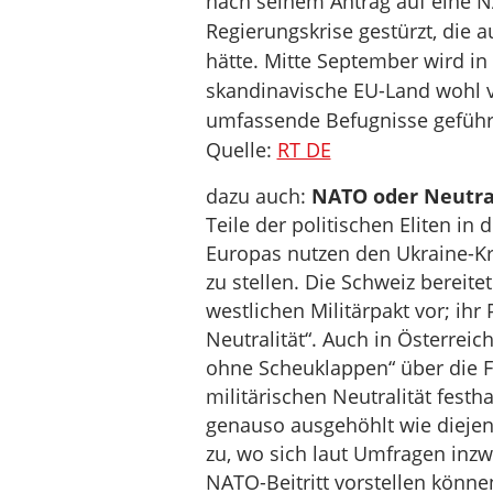
nach seinem Antrag auf eine NA
Regierungskrise gestürzt, die
hätte. Mitte September wird i
skandinavische EU-Land wohl 
umfassende Befugnisse geführ
Quelle:
RT DE
dazu auch:
NATO oder Neutrali
Teile der politischen Eliten in
Europas nutzen den Ukraine-Kri
zu stellen. Die Schweiz berei
westlichen Militärpakt vor; ihr
Neutralität“. Auch in Österrei
ohne Scheuklappen“ über die Fr
militärischen Neutralität festhal
genauso ausgehöhlt wie diejenig
zu, wo sich laut Umfragen inz
NATO-Beitritt vorstellen könne