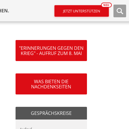
NEU
HEN.
JETZT UNTERSTÜTZEN
"ERINNERUNGEN GEGEN DEN
KRIEG" - AUFRUF ZUM 8. MAI
WAS BIETEN DIE
NACHDENKSEITEN
GESPRÄCHSKREISE