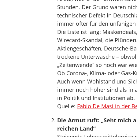
Stunden. Der Grund waren nicht
technischer Defekt in Deutschla
immer öfter für den unfähigen 
Die Liste ist lang: Maskendeal
Wirecard-Skandal, die Plünder
Aktiengeschäften, Deutsche-B
trockene Unterwäsche – obwoh
„Zeitenwende“ so hoch war wie
Ob Corona-, Klima- oder Gas-Kr
Auch wenn Wohlstand und Siche
immer noch höher sind als in 
in Politik und Institutionen ab.
Quelle:
Fabio De Masi in der Be
Die Armut ruft: „Seht mich a
reichen Land“
Steigende Lebensmittelpreise e