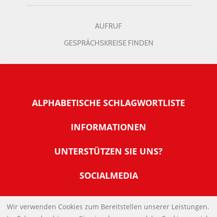
AUFRUF
GESPRÄCHSKREISE FINDEN
ALPHABETISCHE SCHLAGWORTLISTE
INFORMATIONEN
Warum NachDenkSeiten
UNTERSTÜTZEN SIE UNS?
Wer steckt dahinter
Der Förderverein: IQM
SOCIALMEDIA
Tipps zur Nutzung der NachDenkSeiten
Allgemeine Spendeninformationen
Banner und E-Mail-Signaturen
IMPRESSUM
Werden Sie Fördermitglied
Wir verwenden Cookies zum Bereitstellen unserer Leistungen.
Links