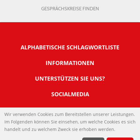
GESPRÄCHSKREISE FINDEN
ALPHABETISCHE SCHLAGWORTLISTE
INFORMATIONEN
Warum NachDenkSeiten
UNTERSTÜTZEN SIE UNS?
Wer steckt dahinter
Der Förderverein: IQM
SOCIALMEDIA
Tipps zur Nutzung der NachDenkSeiten
Allgemeine Spendeninformationen
Banner und E-Mail-Signaturen
IMPRESSUM
Werden Sie Fördermitglied
Wir verwenden Cookies zum Bereitstellen unserer Leistungen.
Links
Im Folgenden können Sie einsehen, um welche Cookies es sich
Spenden Sie Online
DATENSCHUTZERKLÄRUNG
Kontakt
handelt und zu welchem Zweck sie erhoben werden.
Impressum