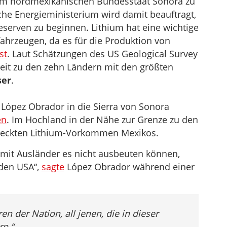
 im nordmexikanischen Bundesstaat Sonora zu
he Energieministerium wird damit beauftragt,
serven zu beginnen. Lithium hat eine wichtige
ahrzeugen, da es für die Produktion von
st
. Laut Schätzungen des US Geological Survey
it zu den zehn Ländern mit den größten
ser
.
 López Obrador in die Sierra von Sonora
en
. Im Hochland in der Nähe zur Grenze zu den
tdeckten Lithium-Vorkommen Mexikos.
damit Ausländer es nicht ausbeuten können,
 den USA“,
sagte
López Obrador während einer
n der Nation, all jenen, die in dieser
rn.“