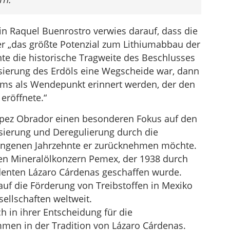
n Raquel Buenrostro verwies darauf, dass die
er „das größte Potenzial zum Lithiumabbau der
nte die historische Tragweite des Beschlusses
sierung des Erdöls eine Wegscheide war, dann
iums als Wendepunkt erinnert werden, der den
eröffnete.“
López Obrador einen besonderen Fokus auf den
isierung und Deregulierung durch die
angenen Jahrzehnte er zurücknehmen möchte.
chen Mineralölkonzern Pemex, der 1938 durch
denten Lázaro Cárdenas geschaffen wurde.
uf die Förderung von Treibstoffen in Mexiko
ellschaften weltweit.
h in ihrer Entscheidung für die
men in der Tradition von Lázaro Cárdenas.