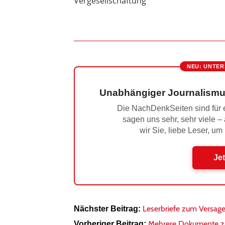
Vergesellschaftung
NEU: UNTER
Unabhängiger Journalismu
Die NachDenkSeiten sind für e
sagen uns sehr, sehr viele –
wir Sie, liebe Leser, um
Jet
Leserbriefe zum Versag
Nächster Beitrag:
Mehrere Dokumente zu
Vorheriger Beitrag: