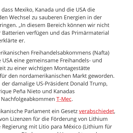
, dass Mexiko, Kanada und die USA die
den Wechsel zu sauberen Energien in der
ingen. „In diesem Bereich können wir nicht
r Batterien verfügen und das Primärmaterial
rklärte er.
erikanischen Freihandelsabkommens (Nafta)
e USA eine gemeinsame Freihandels- und
Zeit zu einer wichtigen Montagestätte
 für den nordamerikanischen Markt geworden.
 der damalige US-Präsident Donald Trump,
rique Peña Nieto und Kanadas
 Nachfolgeabkommen
T-Mec
.
xikanische Parlament ein Gesetz
verabschiedet
,
on Lizenzen für die Förderung von Lithium
 Regierung mit Litio para México (Lithium für