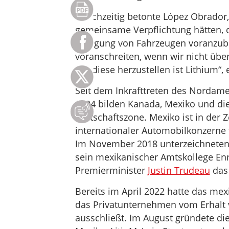
Gleichzeitig betonte López Obrador
gemeinsame Verpflichtung hätten, 
Fertigung von Fahrzeugen voranzubr
voranschreiten, wenn wir nicht übe
um diese herzustellen ist Lithium“, e
Seit dem Inkrafttreten des Nordam
1994 bilden Kanada, Mexiko und di
Wirtschaftszone. Mexiko ist in der 
internationaler Automobilkonzerne
Im November 2018 unterzeichneten
sein mexikanischer Amtskollege En
Premierminister
Justin Trudeau
das
Bereits im April 2022 hatte das me
das Privatunternehmen vom Erhalt v
ausschließt. Im August gründete die