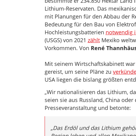
bestimmte er 234.850 Hektar Land
Lithium-Reservaten. Das mexikanisc
mit Planungen für den Abbau der Re
Bedeutung für den Bau von Elektrof
Hochleistungsbatterien
notwendig i
(USGS) von 2021
zählt
Mexiko weltwe
Vorkommen. Von
René Thannhäu
Mit seinem Wirtschaftskabinett war
gereist, um seine Pläne zu
verkünd
USA liegen die bislang größten en
„Wir nationalisieren das Lithium, 
seien sie aus Russland, China oder
Presseveranstaltung und betonte:
„Das Erdöl und das Lithium gehöre
Region leben und allen Mexikane