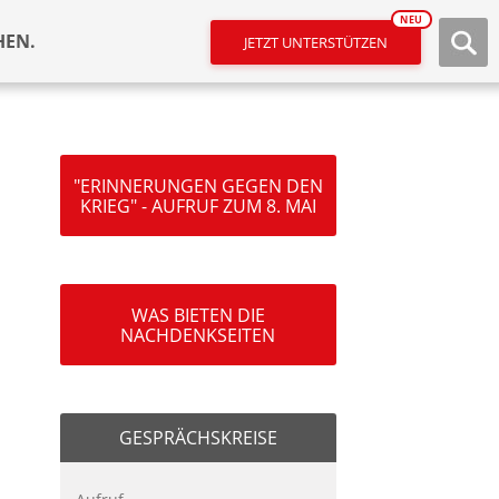
NEU
HEN.
JETZT UNTERSTÜTZEN
"ERINNERUNGEN GEGEN DEN
KRIEG" - AUFRUF ZUM 8. MAI
WAS BIETEN DIE
NACHDENKSEITEN
GESPRÄCHSKREISE