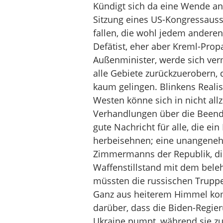
Kündigt sich da eine Wende an?
Sitzung eines US-Kongressaussc
fallen, die wohl jedem andere
Defätist, eher aber Kreml-Propa
Außenminister, werde sich ver
alle Gebiete zurückzuerobern, 
kaum gelingen. Blinkens Reali
Westen könne sich in nicht allzu
Verhandlungen über die Beendi
gute Nachricht für alle, die e
herbeisehnen; eine unangenehm
Zimmermanns der Republik, die
Waffenstillstand mit dem bel
müssten die russischen Truppe
Ganz aus heiterem Himmel ko
darüber, dass die Biden-Regier
Ukraine pumpt, während sie zu