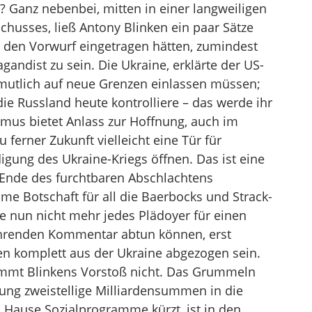
 Ganz nebenbei, mitten in einer langweiligen
husses, ließ Antony Blinken ein paar Sätze
n den Vorwurf eingetragen hätten, zumindest
gandist zu sein. Die Ukraine, erklärte der US-
mutlich auf neue Grenzen einlassen müssen;
die Russland heute kontrolliere – das werde ihr
smus bietet Anlass zur Hoffnung, auch im
 ferner Zukunft vielleicht eine Tür für
gung des Ukraine-Kriegs öffnen. Das ist eine
in Ende des furchtbaren Abschlachtens
e Botschaft für all die Baerbocks und Strack-
 nun nicht mehr jedes Plädoyer für einen
ehrenden Kommentar abtun können, erst
n komplett aus der Ukraine abgezogen sein.
mmt Blinkens Vorstoß nicht. Das Grummeln
ung zweistellige Milliardensummen in die
 Hause Sozialprogramme kürzt, ist in den