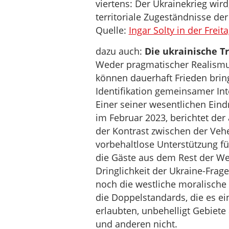
viertens: Der Ukrainekrieg wird
territoriale Zugeständnisse de
Quelle:
Ingar Solty in der Freit
dazu auch:
Die ukrainische T
Weder pragmatischer Realism
können dauerhaft Frieden bring
Identifikation gemeinsamer In
Einer seiner wesentlichen Ein
im Februar 2023, berichtet der
der Kontrast zwischen der Vehe
vorbehaltlose Unterstützung fü
die Gäste aus dem Rest der Wel
Dringlichkeit der Ukraine-Fra
noch die westliche moralische I
die Doppelstandards, die es ei
erlaubten, unbehelligt Gebiete
und anderen nicht.