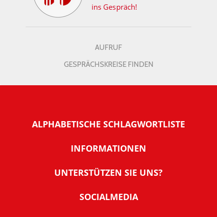
ins Gespräch!
AUFRUF
GESPRÄCHSKREISE FINDEN
ALPHABETISCHE SCHLAGWORTLISTE
INFORMATIONEN
Warum NachDenkSeiten
UNTERSTÜTZEN SIE UNS?
Wer steckt dahinter
Der Förderverein: IQM
SOCIALMEDIA
Tipps zur Nutzung der NachDenkSeiten
Allgemeine Spendeninformationen
Banner und E-Mail-Signaturen