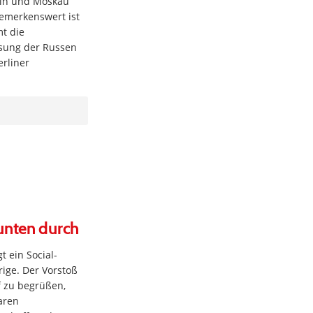
lin und Moskau
Bemerkenswert ist
t die
isung der Russen
erliner
unten durch
t ein Social-
rige. Der Vorstoß
f zu begrüßen,
aren