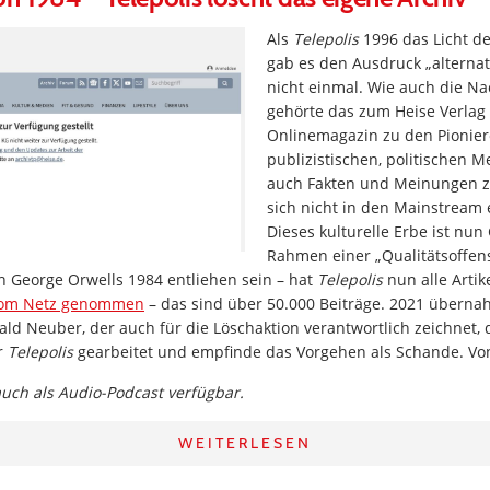
Als
Telepolis
1996 das Licht der
gab es den Ausdruck „alterna
nicht einmal. Wie auch die N
gehörte das zum Heise Verla
Onlinemagazin zu den Pionier
publizistischen, politischen 
auch Fakten und Meinungen z
sich nicht in den Mainstream 
Dieses kulturelle Erbe ist nun
Rahmen einer „Qualitätsoffensi
h George Orwells 1984 entliehen sein – hat
Telepolis
nun alle Artike
om Netz genommen
– das sind über 50.000 Beiträge. 2021 übern
ld Neuber, der auch für die Löschaktion verantwortlich zeichnet,
r
Telepolis
gearbeitet und empfinde das Vorgehen als Schande. V
 auch als Audio-Podcast verfügbar.
WEITERLESEN