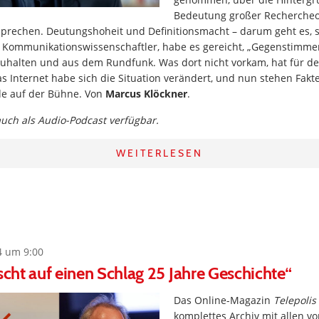
Bedeutung großer Rechercheo
sprechen. Deutungshoheit und Definitionsmacht – darum geht es, s
er Kommunikationswissenschaftler, habe es gereicht, „Gegenstimm
uhalten und aus dem Rundfunk. Was dort nicht vorkam, hat für de
das Internet habe sich die Situation verändert, und nun stehen Fak
e auf der Bühne. Von
Marcus Klöckner
.
 auch als Audio-Podcast verfügbar.
WEITERLESEN
4 um 9:00
öscht auf einen Schlag 25 Jahre Geschichte“
Das Online-Magazin
Telepolis
komplettes Archiv mit allen vo