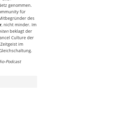
 Netz genommen.
ommunity für
 Mitbegründer des
r
, nicht minder. Im
iten
beklagt der
Cancel Culture der
Zeitgeist im
leichschaltung.
dio-Podcast