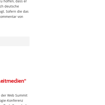
u hoffen, dass er
uch deutsche
gt. Sofern die das
 Kommentar von
Leitmedien“
on der Web Summit
logie-Konferenz