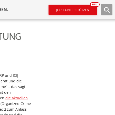
NEU
HEN.
JETZT UNTERSTÜTZEN
HTUNG
P und ICIJ
arat und die
me“ – das sagt
it den
ben
die aktuellen
(Organized Crime
ect) zum Anlass
ünde und die