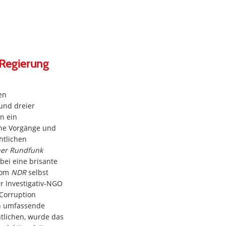
-Regierung
en
und dreier
n ein
rne Vorgänge und
htlichen
er Rundfunk
bei eine brisante
 vom
NDR
selbst
er Investigativ-NGO
Corruption
en umfassende
ntlichen, wurde das