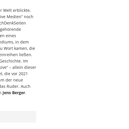
 Welt erblickte,
tive Medien“ noch
achDenkSeiten
g gehörende
en eines
Mediums, in dem
u Wort kamen, die
einreihen ließen.
 Geschichte. Im
ve“ – allein dieser
l, die vor 2021
ahm der neue
 das Ruder. Auch
on
Jens Berger
.