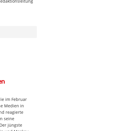
edaktionsleitung
en
die im Februar
he Medien in
nd reagierte
n seine
 Der jüngste