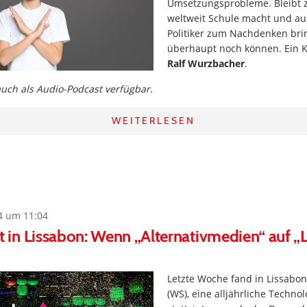
Umsetzungsprobleme. Bleibt z
weltweit Schule macht und a
Politiker zum Nachdenken brin
überhaupt noch können. Ein
Ralf Wurzbacher
.
 auch als Audio-Podcast verfügbar.
WEITERLESEN
4 um 11:04
in Lissabon: Wenn „Alternativmedien“ auf „
Letzte Woche fand in Lissab
(WS), eine alljährliche Techno