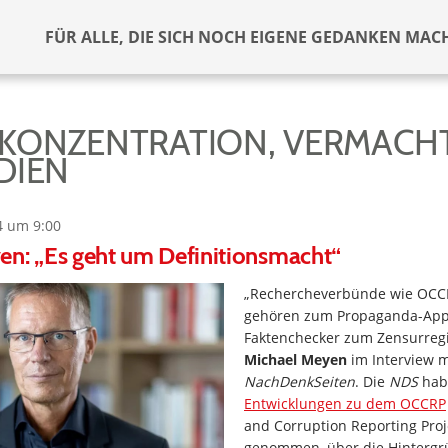
FÜR ALLE, DIE SICH NOCH EIGENE GEDANKEN MAC
KONZENTRATION, VERMAC
DIEN
4 um 9:00
en: „Es geht um Definitionsmacht“
„Rechercheverbünde wie OCCR
gehören zum Propaganda-App
Faktenchecker zum Zensurregi
Michael Meyen
im Interview m
NachDenkSeiten
. Die
NDS
ha
Entwicklungen zu dem OCCRP
and Corruption Reporting Proj
genommen, über die Hintergr