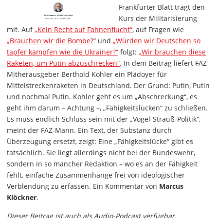
Frankfurter Blatt trägt den
Kurs der Militarisierung
mit. Auf
„Kein Recht auf Fahnenflucht“
, auf Fragen wie
„Brauchen wir die Bombe?
“ und
„Würden wir Deutschen so
tapfer kämpfen wie die Ukrainer?“
folgt:
„Wir brauchen diese
Raketen, um Putin abzuschrecken“
. In dem Beitrag liefert FAZ-
Mitherausgeber Berthold Kohler ein Plädoyer für
Mittelstreckenraketen in Deutschland. Der Grund: Putin, Putin
und nochmal Putin. Kohler geht es um „Abschreckung“, es
geht ihm darum – Achtung –, „Fähigkeitslücken“ zu schließen.
Es muss endlich Schluss sein mit der „Vogel-Strauß-Politik“,
meint der FAZ-Mann. Ein Text, der Substanz durch
Überzeugung ersetzt, zeigt: Eine „Fähigkeitslücke“ gibt es
tatsächlich. Sie liegt allerdings nicht bei der Bundeswehr,
sondern in so mancher Redaktion – wo es an der Fähigkeit
fehlt, einfache Zusammenhänge frei von ideologischer
Verblendung zu erfassen. Ein Kommentar von
Marcus
Klöckner
.
Dieser Beitrag ist auch als Audio-Podcast verfügbar.