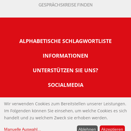
GESPRÄCHSKREISE FINDEN
ALPHABETISCHE SCHLAGWORTLISTE
INFORMATIONEN
Warum NachDenkSeiten
UNTERSTÜTZEN SIE UNS?
Wer steckt dahinter
Der Förderverein: IQM
SOCIALMEDIA
Tipps zur Nutzung der NachDenkSeiten
Allgemeine Spendeninformationen
Banner und E-Mail-Signaturen
IMPRESSUM
Werden Sie Fördermitglied
Wir verwenden Cookies zum Bereitstellen unserer Leistungen.
Links
Im Folgenden können Sie einsehen, um welche Cookies es sich
Spenden Sie Online
DATENSCHUTZERKLÄRUNG
Kontakt
handelt und zu welchem Zweck sie erhoben werden.
Impressum
Manuelle Auswahl
...
Ablehnen
Akzeptieren