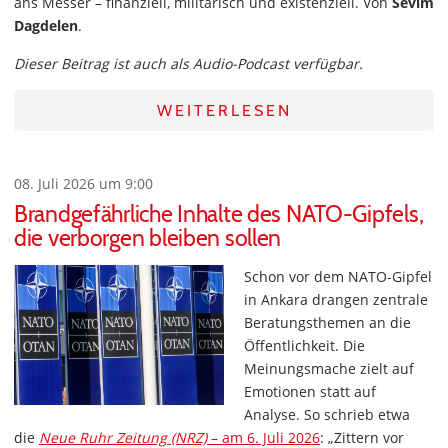
ans Messer – finanziell, militärisch und existenziell. Von
Sevim
Dagdelen
.
Dieser Beitrag ist auch als Audio-Podcast verfügbar.
WEITERLESEN
08. Juli 2026 um 9:00
Brandgefährliche Inhalte des NATO-Gipfels,
die verborgen bleiben sollen
Schon vor dem NATO-Gipfel
in Ankara drangen zentrale
Beratungsthemen an die
Öffentlichkeit. Die
Meinungsmache zielt auf
Emotionen statt auf
Analyse. So schrieb etwa
die
Neue Ruhr Zeitung (NRZ)
– am 6. Juli 2026
: „Zittern vor