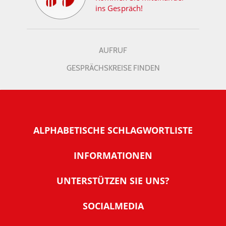
ins Gespräch!
AUFRUF
GESPRÄCHSKREISE FINDEN
ALPHABETISCHE SCHLAGWORTLISTE
INFORMATIONEN
Warum NachDenkSeiten
UNTERSTÜTZEN SIE UNS?
Wer steckt dahinter
Der Förderverein: IQM
SOCIALMEDIA
Tipps zur Nutzung der NachDenkSeiten
Allgemeine Spendeninformationen