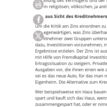
Verteilung des Vermögens und der 
einem religiösen, völkischen, ja an
Zins aus Sicht des Kreditnehmer
Um die Kritik am Zins einordnen z
vergegenwärtigen, was Zins überhau
Kreditnehmer zwei Gruppen unters
dazu, Investitionen vorzunehmen, mi
Ergebnisse erzielen. Der Zins ist a
mit Hilfe von Fremdkapital Investi
Ertragssituation zu steigern. Privat
Ausgaben vor, die ihnen einen wie
sei es das neue Auto, für das man
Eigenheim. Die Alternative zum Kred
Wer beispielsweise ein Haus bauen w
spart und kauft sich das Haus, wenn
zusammengespart hat, oder er nimmt