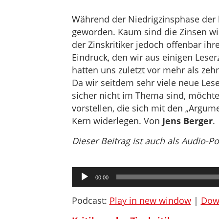
Während der Niedrigzinsphase der le
geworden. Kaum sind die Zinsen wie
der Zinskritiker jedoch offenbar ih
Eindruck, den wir aus einigen Leser
hatten uns zuletzt vor mehr als zeh
Da wir seitdem sehr viele neue Les
sicher nicht im Thema sind, möchten
vorstellen, die sich mit den „Argum
Kern widerlegen. Von
Jens Berger
.
Dieser Beitrag ist auch als Audio-P
Audio-
00:00
Player
Podcast:
Play in new window
|
Dow