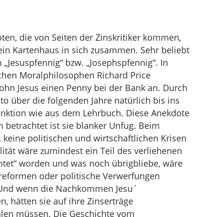
en, die von Seiten der Zinskritiker kommen,
 ein Kartenhaus in sich zusammen. Sehr beliebt
 „Jesuspfennig“ bzw. „Josephspfennig“. In
schen Moralphilosophen Richard Price
Sohn Jesus einen Penny bei der Bank an. Durch
o über die folgenden Jahre natürlich bis ins
unktion wie aus dem Lehrbuch. Diese Anekdote
betrachtet ist sie blanker Unfug. Beim
, keine politischen und wirtschaftlichen Krisen
ität wäre zumindest ein Teil des verliehenen
chtet“ worden und was noch übrigbliebe, wäre
sreformen oder politische Verwerfungen
. Und wenn die Nachkommen Jesu´
 hätten sie auf ihre Zinserträge
ahlen müssen. Die Geschichte vom