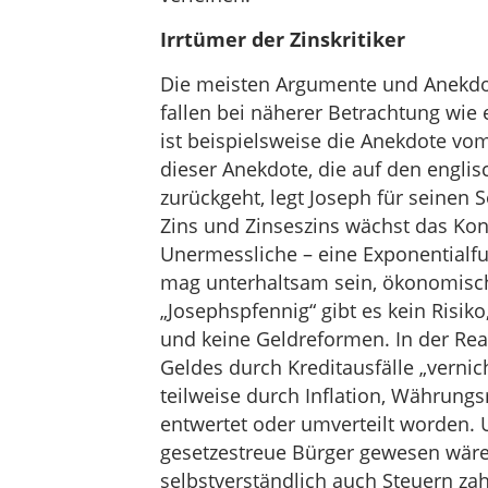
Irrtümer der Zinskritiker
Die meisten Argumente und Anekdot
fallen bei näherer Betrachtung wie
ist beispielsweise die Anekdote vom
dieser Anekdote, die auf den engli
zurückgeht, legt Joseph für seinen 
Zins und Zinseszins wächst das Kont
Unermessliche – eine Exponentialf
mag unterhaltsam sein, ökonomisch 
„Josephspfennig“ gibt es kein Risiko
und keine Geldreformen. In der Real
Geldes durch Kreditausfälle „verni
teilweise durch Inflation, Währung
entwertet oder umverteilt worden
gesetzestreue Bürger gewesen wären,
selbstverständlich auch Steuern z