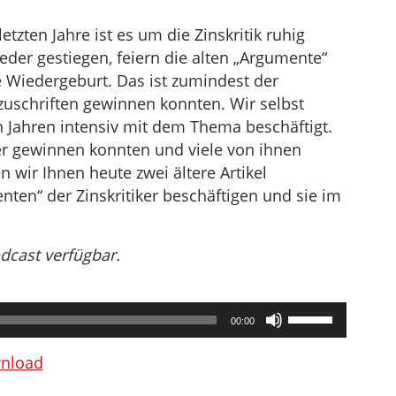
tzten Jahre ist es um die Zinskritik ruhig
der gestiegen, feiern die alten „Argumente“
re Wiedergeburt. Das ist zumindest der
zuschriften gewinnen konnten. Wir selbst
n Jahren intensiv mit dem Thema beschäftigt.
er gewinnen konnten und viele von ihnen
 wir Ihnen heute zwei ältere Artikel
enten“ der Zinskritiker beschäftigen und sie im
odcast verfügbar.
Pfeiltasten
00:00
Hoch/Runter
benutzen,
nload
um