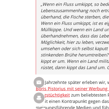
„
Wenn ein Fluss umkippt, so bede
Lebenszusammenhang noch erträgt
überhand, die Fische sterben, die
Wenn ein Fluss umkippt, ist es ei
Müllkippe. Und wenn ein Land um
überhandnehmen, dass das Leben 
Möglichkeit, hier zu leben, verz
umsehen oder sich selbst kaputt 
stinkenden Brühe herumtreiben? 
kippt er um. Wenn ein Land milit
rüstet, dann kippt das Land um. 
Vier Jahrzehnte später erleben wir,
Boris Pistorius mit seiner Werbung 
Kriegstüchtigkeit
zum beliebtesten P
damit einen Kontrapunkt gegen da
meinungsführende Medien und führe