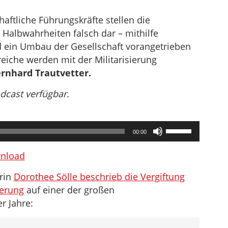
chaftliche Führungskräfte stellen die
 Halbwahrheiten falsch dar – mithilfe
d ein Umbau der Gesellschaft vorangetrieben
reiche werden mit der Militarisierung
rnhard Trautvetter.
odcast verfügbar.
Pfeiltasten
00:00
Hoch/Runter
benutzen,
nload
um
erin
Dorothee Sölle beschrieb die Vergiftung
die
ierung
auf einer der großen
Lautstärke
r Jahre:
zu
regeln.