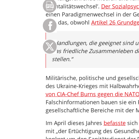
‚Mentalitätswechsel‘.
Der Sozialpsy
einen Paradigmenwechsel in der Ges
Und das, obwohl
Artikel 26 Grundg
„
Handlungen, die geeignet sind 
das friedliche Zusammenleben der
stellen.
“
Militärische, politische und gesells
des Ukraine-Krieges mit Halbwahrhe
von CIA-Chef Burns gegen die NAT
Falschinformationen bauen sie ein R
gesellschaftliche Bereiche mit der M
Im April dieses Jahres
befasste
sich
mit „der Ertüchtigung des Gesundhei