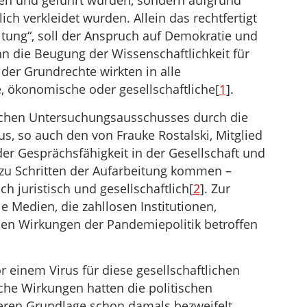
ten und geführt wurden, sondern aufgrund
ich verkleidet wurden. Allein das rechtfertigt
tung“, soll der Anspruch auf Demokratie und
enn die Beugung der Wissenschaftlichkeit für
der Grundrechte wirkten in alle
e, ökonomische oder gesellschaftliche[
1
].
schen Untersuchungsausschusses durch die
s, so auch den von Frauke Rostalski, Mitglied
der Gesprächsfähigkeit in der Gesellschaft und
zu Schritten der Aufarbeitung kommen –
h juristisch und gesellschaftlich[
2
]. Zur
ie Medien, die zahllosen Institutionen,
den Wirkungen der Pandemiepolitik betroffen
r einem Virus für diese gesellschaftlichen
che Wirkungen hatten die politischen
eren Grundlage schon damals bezweifelt