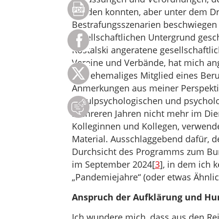
werden konnten, aber unter dem Dr
Bestrafungsszenarien beschwiegen 
gesellschaftlichen Untergrund ges
Rostalski angeratene gesellschaftli
Vereine und Verbände, hat mich an
und ehemaliges Mitglied eines Beru
Anmerkungen aus meiner Perspekti
schulpsychologischen und psycholo
mehreren Jahren nicht mehr im Dien
Kolleginnen und Kollegen, verwende
Material. Ausschlaggebend dafür, d
Durchsicht des Programms zum Bun
im September 2024[
3
], in dem ich 
„Pandemiejahre“ (oder etwas Ähnlic
Anspruch der Aufklärung und Hu
Ich wundere mich, dass aus den Re