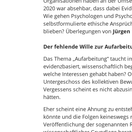
Organisationen haben an der Ums
2020 war absehbar, dass dabei Evi
Wie gehen Psychologen und Psycho
selbstformulierte ethische Ansprüc
blieben? Überlegungen von
Jürgen
Der fehlende Wille zur Aufarbei
Das Thema „Aufarbeitung“ taucht 
evidenzbasiert, wissenschaftlich be
welche Interessen gehabt haben? Off
Untergeschoss des kollektiven Bewu
Vergessens scheint es nicht abzusi
hätten.
Eher scheint eine Ahnung zu entst
könnte und die Folgen keineswegs r
Veröffentlichung der sogenannten RKI