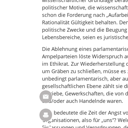
wissenschaftlicher Grundlage bera
politischer Motive, die wissenschaftl
schon die Forderung nach „Aufarbei
Rationalität Gültigkeit behalten. D
politische Zwecke und die Beugung 
Lebensbereiche, seien es juristisch
Die Ablehnung eines parlamentari
Ampelparteien löste Widerspruch au
im Ethikrat. Zur Wiederherstellung 
um Gräben zu schließen, müsse es 
unbedingt parlamentarisch, aber auc
gesellschaftlichen Ebene zählt sie d
Betriebe, Gewerkschaften, die von 
und/oder auch Handelnde waren.
Was bedeutete die Zeit der Angst vo
Organisationen, also für „uns“? Wel
Einlassungen und Verordnungen, d