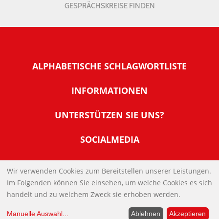
GESPRÄCHSKREISE FINDEN
ALPHABETISCHE SCHLAGWORTLISTE
INFORMATIONEN
Warum NachDenkSeiten
UNTERSTÜTZEN SIE UNS?
Wer steckt dahinter
Der Förderverein: IQM
SOCIALMEDIA
Tipps zur Nutzung der NachDenkSeiten
Allgemeine Spendeninformationen
Banner und E-Mail-Signaturen
IMPRESSUM
Werden Sie Fördermitglied
Wir verwenden Cookies zum Bereitstellen unserer Leistungen.
Links
Im Folgenden können Sie einsehen, um welche Cookies es sich
Spenden Sie Online
DATENSCHUTZERKLÄRUNG
Kontakt
handelt und zu welchem Zweck sie erhoben werden.
Impressum
Manuelle Auswahl
...
Ablehnen
Akzeptieren