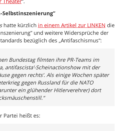
ur Theater
“.
n-Selbstinszenierung“
s
hatte kürzlich
in einem Artikel zur LINKEN
die
stinszenierung“ und weitere Widersprüche der
Standards bezüglich des „Antifaschismus“:
hen Bundestag filmten ihre PR-Teams im
ta, antifascista‘-Scheinactionshow mit der
use gegen rechts‘. Als einige Wochen später
reterkrieg gegen Russland für die NATO
unter ein glühender Hitlerverehrer) dort
ksmäuschenstill
.“
 Partei heißt es: