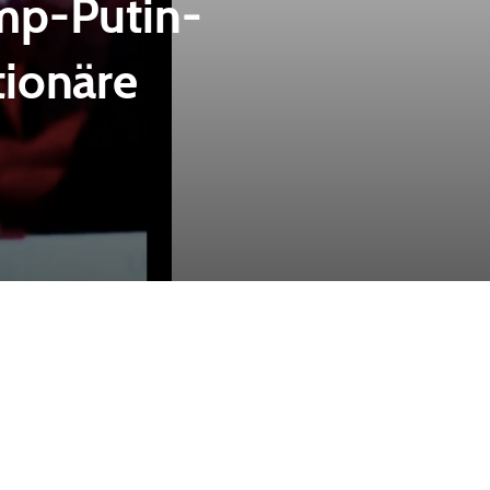
mp-Putin-
tionäre