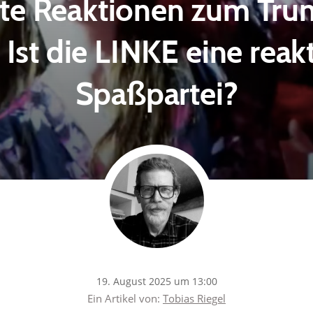
te Reaktionen zum Tru
: Ist die LINKE eine reak
Spaßpartei?
19. August 2025 um 13:00
Ein Artikel von:
Tobias Riegel