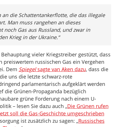
n die Schattentankerflotte, die das illegale
ährt. Man muss rangehen an dieses
t noch Gas aus Russland, und zwar in
en Krieg in der Ukraine.“
 Behauptung vieler Kriegstreiber gestützt, dass
n preiswertem russischen Gas ein Vergehen
sei. Dem
Spiegel
sagte van Aken dazu
, dass die
ie uns die letzte schwarz-rote
dringend parlamentarisch aufgeklärt werden
ef die Grünen-Propaganda bezüglich
chaubare grüne Forderung nach einem U-
itik – lesen Sie dazu auch „
Die Grünen rufen
 Jetzt soll die Gas-Geschichte umgeschrieben
orgung ist zusätzlich zu sagen: „
Russisches