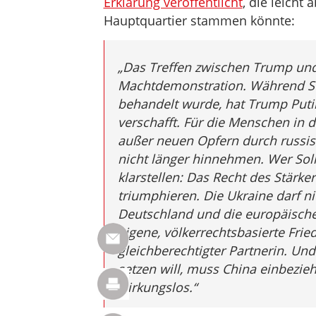
Erklärung veröffentlicht
, die leich
Hauptquartier stammen könnte:
„Das Treffen zwischen Trump und
Machtdemonstration. Während Sel
behandelt wurde, hat Trump Puti
verschafft. Für die Menschen in d
außer neuen Opfern durch russis
nicht länger hinnehmen. Wer Soli
klarstellen: Das Recht des Stärke
triumphieren. Die Ukraine darf ni
Deutschland und die europäische
eigene, völkerrechtsbasierte Fried
gleichberechtigter Partnerin. Und 
setzen will, muss China einbezie
wirkungslos
.“