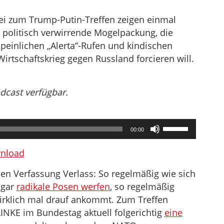
ei zum Trump-Putin-Treffen zeigen einmal
politisch verwirrende Mogelpackung, die
peinlichen „Alerta“-Rufen und kindischen
irtschaftskrieg gegen Russland forcieren will.
odcast verfügbar.
Pfeiltasten
00:00
Hoch/Runter
benutzen,
nload
um
nen Verfassung Verlass: So regelmäßig wie sich
die
 gar
radikale Posen werfen
, so regelmäßig
Lautstärke
irklich mal drauf ankommt. Zum Treffen
zu
INKE im Bundestag aktuell folgerichtig
eine
regeln.