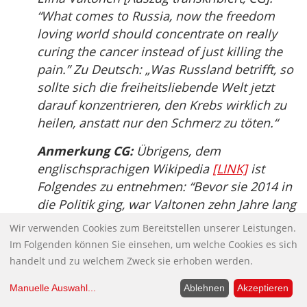
“What comes to Russia, now the freedom
loving world should concentrate on really
curing the cancer instead of just killing the
pain.” Zu Deutsch: „Was Russland betrifft, so
sollte sich die freiheitsliebende Welt jetzt
darauf konzentrieren, den Krebs wirklich zu
heilen, anstatt nur den Schmerz zu töten.“
Anmerkung CG:
Übrigens, dem
englischsprachigen Wikipedia
[LINK]
ist
Folgendes zu entnehmen: “Bevor sie 2014 in
die Politik ging, war Valtonen zehn Jahre lang
im Investmentbanking tätig, als Direktorin
Wir verwenden Cookies zum Bereitstellen unserer Leistungen.
bei der Royal Bank of Scotland und als
Im Folgenden können Sie einsehen, um welche Cookies es sich
leitende Analystin bei Nordea. Sie hat ein
handelt und zu welchem Zweck sie erhoben werden.
Modell für die Umwandlung des
Manuelle Auswahl
...
Ablehnen
Akzeptieren
Wohlfahrtsstaates in eine digitale Sharing