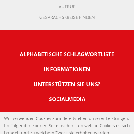
AUFRUF
GESPRÄCHSKREISE FINDEN
ALPHABETISCHE SCHLAGWORTLISTE
INFORMATIONEN
Warum NachDenkSeiten
UNTERSTÜTZEN SIE UNS?
Wer steckt dahinter
Der Förderverein: IQM
SOCIALMEDIA
Tipps zur Nutzung der NachDenkSeiten
Allgemeine Spendeninformationen
Banner und E-Mail-Signaturen
IMPRESSUM
Werden Sie Fördermitglied
Wir verwenden Cookies zum Bereitstellen unserer Leistungen.
Links
Im Folgenden können Sie einsehen, um welche Cookies es sich
Spenden Sie Online
DATENSCHUTZERKLÄRUNG
Kontakt
handelt und zu welchem Zweck sie erhoben werden.