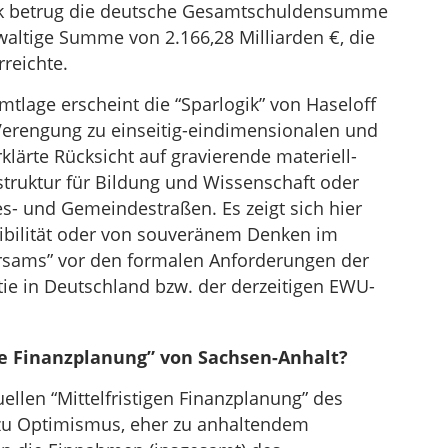
stik betrug die deutsche Gesamtschuldensumme
altige Summe von 2.166,28 Milliarden €, die
rreichte.
tlage erscheint die “Sparlogik” von Haseloff
Verengung zu einseitig-eindimensionalen und
ärte Rücksicht auf gravierende materiell-
astruktur für Bildung und Wissenschaft oder
s- und Gemeindestraßen. Es zeigt sich hier
ibilität oder von souveränem Denken im
rsams” vor den formalen Anforderungen der
e in Deutschland bzw. der derzeitigen EWU-
ige Finanzplanung” von Sachsen-Anhalt?
ellen “Mittelfristigen Finanzplanung” des
 zu Optimismus, eher zu anhaltendem