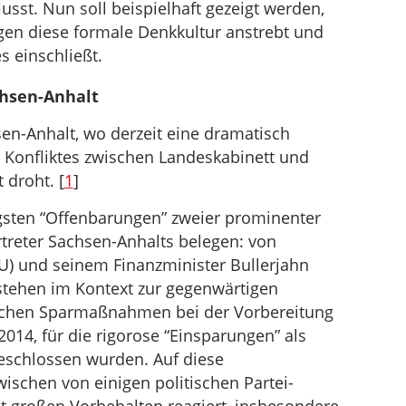
lusst. Nun soll beispielhaft gezeigt werden,
en diese formale Denkkultur anstrebt und
s einschließt.
chsen-Anhalt
en-Anhalt, wo derzeit eine dramatisch
 Konfliktes zwischen Landeskabinett und
 droht. [
1
]
ngsten “Offenbarungen” zweier prominenter
treter Sachsen-Anhalts belegen: von
DU) und seinem Finanzminister Bullerjahn
stehen im Kontext zur gegenwärtigen
alischen Sparmaßnahmen bei der Vorbereitung
014, für die rigorose “Einsparungen” als
beschlossen wurden. Auf diese
schen von einigen politischen Partei-