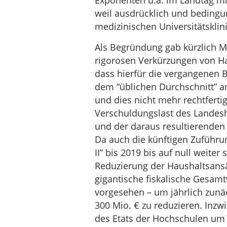
Exponenten u.a. im Landtag mi
weil ausdrücklich und bedingu
medizinischen Universitätsklini
Als Begründung gab kürzlich M
rigorosen Verkürzungen von Ha
dass hierfür die vergangenen 
dem “üblichen Durchschnitt” a
und dies nicht mehr rechtferti
Verschuldungslast des Landesh
und der daraus resultierenden S
Da auch die künftigen Zuführu
II” bis 2019 bis auf null weite
Reduzierung der Haushaltsans
gigantische fiskalische Gesamt
vorgesehen – um jährlich zunä
300 Mio. € zu reduzieren. Inzw
des Etats der Hochschulen um 