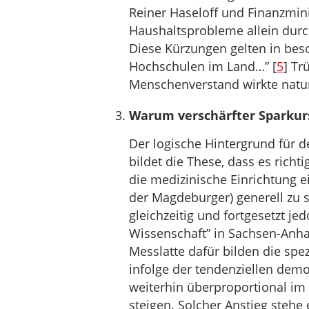
Reiner Haseloff und Finanzmini
Haushaltsprobleme allein durc
Diese Kürzungen gelten in bes
Hochschulen im Land…” [
5
] Tr
Menschenverstand wirkte nat
Warum verschärfter Sparkur
Der logische Hintergrund für d
bildet die These, dass es richt
die medizinische Einrichtung e
der Magdeburger) generell zu 
gleichzeitig und fortgesetzt j
Wissenschaft” in Sachsen-Anhal
Messlatte dafür bilden die spe
infolge der tendenziellen de
weiterhin überproportional im
steigen. Solcher Anstieg stehe