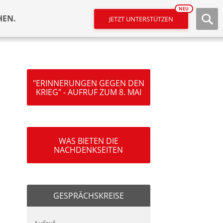
NEU
HEN.
JETZT UNTERSTÜTZEN
"ERINNERUNGEN GEGEN DEN
KRIEG" - AUFRUF ZUM 8. MAI
WAS BIETEN DIE
NACHDENKSEITEN
GESPRÄCHSKREISE