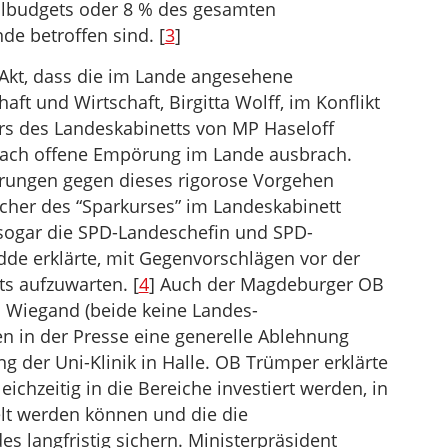
ulbudgets oder 8 % des gesamten
e betroffen sind. [
3
]
Akt, dass die im Lande angesehene
ft und Wirtschaft, Birgitta Wolff, im Konflikt
s des Landeskabinetts von MP Haseloff
nach offene Empörung im Lande ausbrach.
erungen gegen dieses rigorose Vorgehen
scher des “Sparkurses” im Landeskabinett
 sogar die SPD-Landeschefin und SPD-
dde erklärte, mit Gegenvorschlägen vor der
s aufzuwarten. [
4
] Auch der Magdeburger OB
 Wiegand (beide keine Landes-
n in der Presse eine generelle Ablehnung
g der Uni-Klinik in Halle. OB Trümper erklärte
eichzeitig in die Bereiche investiert werden, in
lt werden können und die die
s langfristig sichern. Ministerpräsident