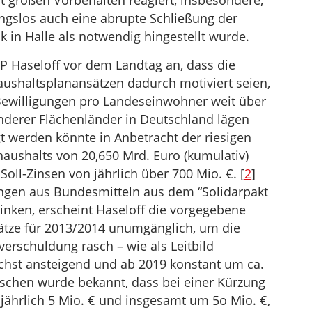
t großen Vorbehalten reagiert, insbesondere,
ngslos auch eine abrupte Schließung der
k in Halle als notwendig hingestellt wurde.
P Haseloff vor dem Landtag an, dass die
ushaltsplanansätzen dadurch motiviert seien,
Bewilligungen pro Landeseinwohner weit über
nderer Flächenländer in Deutschland lägen
gt werden könnte in Anbetracht der riesigen
aushalts von 20,650 Mrd. Euro (kumulativ)
oll-Zinsen von jährlich über 700 Mio. €. [
2
]
ngen aus Bundesmitteln aus dem “Solidarpakt
r sinken, erscheint Haseloff die vorgegebene
ätze für 2013/2014 unumgänglich, um die
verschuldung rasch – wie als Leitbild
chst ansteigend und ab 2019 konstant um ca.
ischen wurde bekannt, dass bei einer Kürzung
jährlich 5 Mio. € und insgesamt um 5o Mio. €,