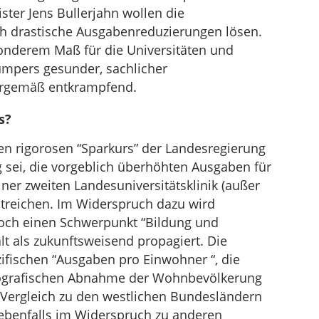
ster Jens Bullerjahn wollen die
h drastische Ausgabenreduzierungen lösen.
onderem Maß für die Universitäten und
ümpers gesunder, sachlicher
urgemäß entkrampfend.
s?
en rigorosen “Sparkurs” der Landesregierung
ig sei, die vorgeblich überhöhten Ausgaben für
iner zweiten Landesuniversitätsklinik (außer
streichen. Im Widerspruch dazu wird
edoch einen Schwerpunkt “Bildung und
t als zukunftsweisend propagiert. Die
zifischen “Ausgaben pro Einwohner “, die
mografischen Abnahme der Wohnbevölkerung
 Vergleich zu den westlichen Bundesländern
 ebenfalls im Widerspruch zu anderen