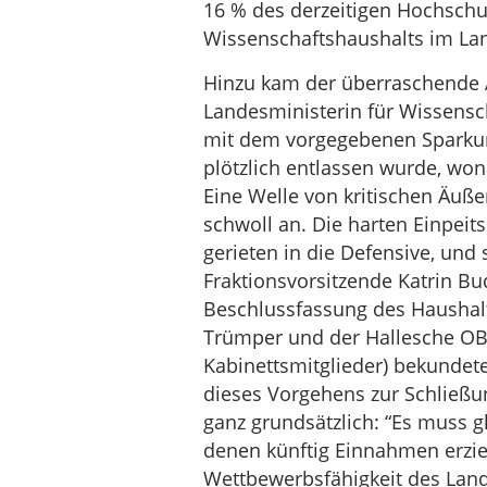
16 % des derzeitigen Hochsch
Wissenschaftshaushalts im Land
Hinzu kam der überraschende 
Landesministerin für Wissenscha
mit dem vorgegebenen Sparkur
plötzlich entlassen wurde, wo
Eine Welle von kritischen Äuß
schwoll an. Die harten Einpeit
gerieten in die Defensive, und
Fraktionsvorsitzende Katrin Bu
Beschlussfassung des Haushalt
Trümper und der Hallesche OB
Kabinettsmitglieder) bekundete
dieses Vorgehens zur Schließun
ganz grundsätzlich: “Es muss gl
denen künftig Einnahmen erzie
Wettbewerbsfähigkeit des Lande