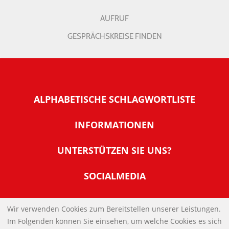
AUFRUF
GESPRÄCHSKREISE FINDEN
ALPHABETISCHE SCHLAGWORTLISTE
INFORMATIONEN
Warum NachDenkSeiten
UNTERSTÜTZEN SIE UNS?
Wer steckt dahinter
Der Förderverein: IQM
SOCIALMEDIA
Tipps zur Nutzung der NachDenkSeiten
Allgemeine Spendeninformationen
Banner und E-Mail-Signaturen
IMPRESSUM
Werden Sie Fördermitglied
Wir verwenden Cookies zum Bereitstellen unserer Leistungen.
Links
Im Folgenden können Sie einsehen, um welche Cookies es sich
Spenden Sie Online
DATENSCHUTZERKLÄRUNG