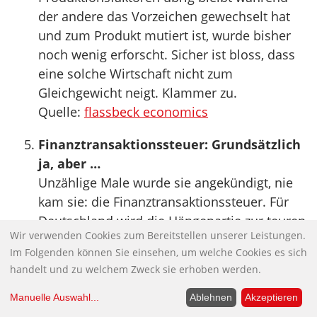
der andere das Vorzeichen gewechselt hat
und zum Produkt mutiert ist, wurde bisher
noch wenig erforscht. Sicher ist bloss, dass
eine solche Wirtschaft nicht zum
Gleichgewicht neigt. Klammer zu.
Quelle:
flassbeck economics
Finanztransaktionssteuer: Grundsätzlich
ja, aber …
Unzählige Male wurde sie angekündigt, nie
kam sie: die Finanztransaktionssteuer. Für
Deutschland wird die Hängepartie zur teuren
Wir verwenden Cookies zum Bereitstellen unserer Leistungen.
Angelegenheit. Bis 2016 gehen dem Bund
Im Folgenden können Sie einsehen, um welche Cookies es sich
nach Schätzungen der EU-Kommission vier
handelt und zu welchem Zweck sie erhoben werden.
bis acht Milliarden Euro verloren, die eine
nationale Finanzsteuer wie in Italien oder
Manuelle Auswahl
...
Ablehnen
Akzeptieren
Frankreich gebracht. Die elf grundsätzlich