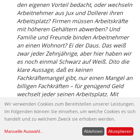
den eigenen Vorteil bedacht, oder wechseln
Arbeitnehmer aus Jux und Dollerei ihren
Arbeitsplatz? Firmen müssen Arbeitskräfte
mit höheren Gehältern abwerben? Und
Familie und Freunde binden Arbeitnehmer
an einen Wohnort? Ei der Daus. Das weiß
zwar jeder Zehnjährige, aber hier haben wir
es noch einmal Schwarz auf Weiß. Dito die
klare Aussage, daß es keinen
Fachkräftemangel gibt, nur einen Mangel an
billigen Fachkräften – für genügend Geld
wechselt jeder seinen Arbeitsplatz. Mit
anderen Worten: wirklich unflexibel sind nur
Wir verwenden Cookies zum Bereitstellen unserer Leistungen.
die Unternehmen, und nicht bereit, sich auf
Im Folgenden können Sie einsehen, um welche Cookies es sich
die Spielregeln einer Marktwirtschaft
handelt und zu welchem Zweck sie erhoben werden.
einzulassen.
Manuelle Auswahl
...
Ablehnen
Akzeptieren