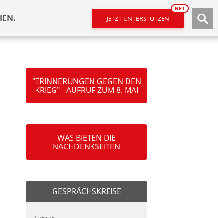
NEU
HEN.
JETZT UNTERSTÜTZEN
"ERINNERUNGEN GEGEN DEN
KRIEG" - AUFRUF ZUM 8. MAI
WAS BIETEN DIE
NACHDENKSEITEN
GESPRÄCHSKREISE