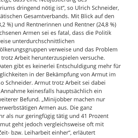
iums dringend nötig ist“, so Ulrich Schneider,
tätischen Gesamtverbands. Mit Blick auf den
3,2 %) und Rentnerinnen und Rentner (24,8 %)
hsenen Armen sei es fatal, dass die Politik
eise unterdurchschnittlichen
völkerungsgruppen verweise und das Problem
trotz Arbeit herunterzuspielen versuche.
aten gibt es keinerlei Entschuldigung mehr für
nglichkeiten in der Bekämpfung von Armut im
so Schneider. Armut trotz Arbeit sei dabei
 Annahme keinesfalls hauptsächlich ein
weiterer Befund. „Minijobber machen nur
 erwerbstätigen Armen aus. Die ganz
 als nur geringfügig tätig und 41 Prozent
rmut geht jedoch vergleichsweise oft mit
it- bzw. Leiharbeit einher“, erläutert