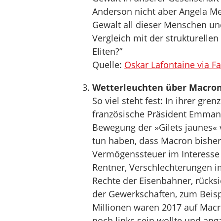
Anderson nicht aber Angela Mer
Gewalt all dieser Menschen u
Vergleich mit der strukturelle
Eliten?”
Quelle:
Oskar Lafontaine via F
Wetterleuchten über Macro
So viel steht fest: In ihrer gr
französische Präsident Emman
Bewegung der »Gilets jaunes« v
tun haben, dass Macron bisher
Vermögenssteuer im Interesse d
Rentner, Verschlechterungen im
Rechte der Eisenbahner, rücksi
der Gewerkschaften, zum Beisp
Millionen waren 2017 auf Macr
noch links sein wollte und ang