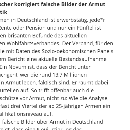
scher korrigiert falsche Bilder der Armut
tik
men in Deutschland ist erwerbstätig, jede*r
Rente oder Pension und nur ein Fünftel ist
elen brisanten Befunde des aktuellen
hen Wohlfahrtsverbandes. Der Verband, für den
elle mit Daten des Sozio-oekonomischen Panels
 dem Bericht eine aktuelle Bestandsaufnahme
Ein Novum ist, dass der Bericht unter
chgeht, wer die rund 13,7 Millionen
n Armut leben, faktisch sind. Er räumt dabei
rteilen auf. So trifft offenbar auch die
schütze vor Armut, nicht zu: Wie die Analyse
 fast drei Viertel der ab 25-jährigen Armen ein
lifikationsniveau auf.
er falsche Bilder über Armut in Deutschland
zeigt, dass eine Neujustierung des