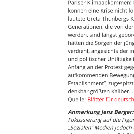
Pariser Klimaabkommen! De
können eine Krise nicht lö
lautete Greta Thunbergs Ke
Generationen, die von der
werden, sind längst gebor
hätten die Sorgen der jün
verdient, angesichts der 
und politischer Untätigkei
Anfang an der Protest gege
aufkommenden Bewegung i
Establishment“, zugespitz
denkbar größten Kaliber…
Quelle:
Blätter für deutsch
Anmerkung Jens Berger:
Fokussierung auf die Figu
„Sozialen“ Medien jedoch