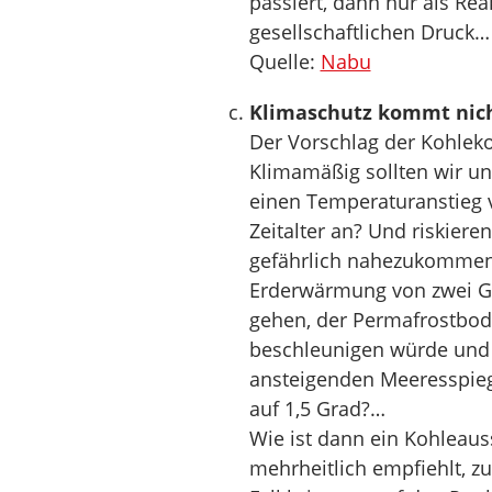
passiert, dann nur als Rea
gesellschaftlichen Druck…
Quelle:
Nabu
Klimaschutz kommt nich
Der Vorschlag der Kohleko
Klimamäßig sollten wir un
einen Temperaturanstieg 
Zeitalter an? Und riskiere
gefährlich nahezukommen
Erderwärmung von zwei Grad
gehen, der Permafrostbode
beschleunigen würde und
ansteigenden Meeresspieg
auf 1,5 Grad?…
Wie ist dann ein Kohleaus
mehrheitlich empfiehlt, z