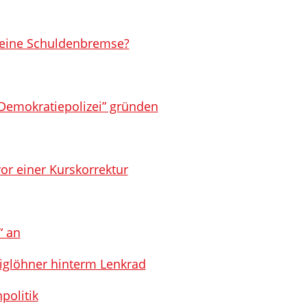
 eine Schuldenbremse?
Demokratiepolizei” gründen
vor einer Kurskorrektur
“ an
riglöhner hinterm Lenkrad
politik