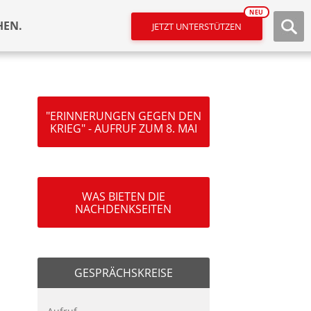
NEU
HEN.
JETZT UNTERSTÜTZEN
"ERINNERUNGEN GEGEN DEN
KRIEG" - AUFRUF ZUM 8. MAI
WAS BIETEN DIE
NACHDENKSEITEN
GESPRÄCHSKREISE