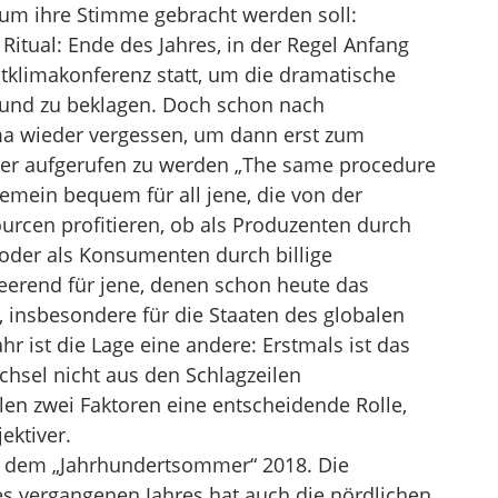
 um ihre Stimme gebracht werden soll:
 Ritual: Ende des Jahres, in der Regel Anfang
tklimakonferenz statt, um die dramatische
 und zu beklagen. Doch schon nach
a wieder vergessen, um dann erst zum
er aufgerufen zu werden „The same procedure
gemein bequem für all jene, die von der
urcen profitieren, ob als Produzenten durch
der als Konsumenten durch billige
eerend für jene, denen schon heute das
, insbesondere für die Staaten des globalen
r ist die Lage eine andere: Erstmals ist das
hsel nicht aus den Schlagzeilen
en zwei Faktoren eine entscheidende Rolle,
ektiver.
ns dem „Jahrhundertsommer“ 2018. Die
s vergangenen Jahres hat auch die nördlichen