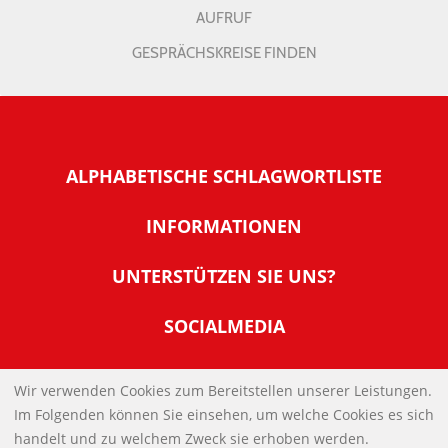
AUFRUF
GESPRÄCHSKREISE FINDEN
ALPHABETISCHE SCHLAGWORTLISTE
INFORMATIONEN
Warum NachDenkSeiten
UNTERSTÜTZEN SIE UNS?
Wer steckt dahinter
Der Förderverein: IQM
SOCIALMEDIA
Tipps zur Nutzung der NachDenkSeiten
Allgemeine Spendeninformationen
Banner und E-Mail-Signaturen
IMPRESSUM
Werden Sie Fördermitglied
Wir verwenden Cookies zum Bereitstellen unserer Leistungen.
Links
Im Folgenden können Sie einsehen, um welche Cookies es sich
Spenden Sie Online
DATENSCHUTZERKLÄRUNG
Kontakt
handelt und zu welchem Zweck sie erhoben werden.