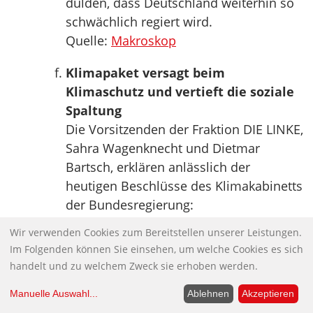
dulden, dass Deutschland weiterhin so
schwächlich regiert wird.
Quelle:
Makroskop
Klimapaket versagt beim
Klimaschutz und vertieft die soziale
Spaltung
Die Vorsitzenden der Fraktion DIE LINKE,
Sahra Wagenknecht und Dietmar
Bartsch, erklären anlässlich der
heutigen Beschlüsse des Klimakabinetts
der Bundesregierung:
„Das heute vom Klimakabinett
Wir verwenden Cookies zum Bereitstellen unserer Leistungen.
vorgestellte Klimapaket ist unsozial und
Im Folgenden können Sie einsehen, um welche Cookies es sich
ineffektiv. Es belastet vor allem kleine
handelt und zu welchem Zweck sie erhoben werden.
und mittlere Einkommen. Es schont
Manuelle Auswahl
...
Ablehnen
Akzeptieren
Reiche und Konzerne. Es setzt auf