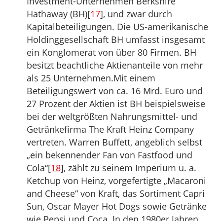
Investment-Unternehmen Berkshire
Hathaway (BH)[
17
], und zwar durch
Kapitalbeteiligungen. Die US-amerikanische
Holdinggesellschaft BH umfasst insgesamt
ein Konglomerat von über 80 Firmen. BH
besitzt beachtliche Aktienanteile von mehr
als 25 Unternehmen.Mit einem
Beteiligungswert von ca. 16 Mrd. Euro und
27 Prozent der Aktien ist BH beispielsweise
bei der weltgrößten Nahrungsmittel- und
Getränkefirma The Kraft Heinz Company
vertreten. Warren Buffett, angeblich selbst
„ein bekennender Fan von Fastfood und
Cola“[
18
], zählt zu seinem Imperium u. a.
Ketchup von Heinz, vorgefertigte „Macaroni
and Cheese“ von Kraft, das Sortiment Capri
Sun, Oscar Mayer Hot Dogs sowie Getränke
wie Pepsi und Coca. In den 1980er Jahren