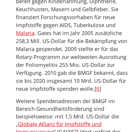
bereit gegen Kinderlähmung, Diphtherie,
Keuchhusten, Masern und Gelbfieber. Sie
finanziert Forschungsvorhaben für neue
Impfstoffe gegen AIDS, Tuberkulose und
Malaria
. Gates hat im Jahr 2005 zusätzliche
258,3 Mill. US-Dollar für die Bekämpfung von
Malaria gespendet. 2009 stellte er für das
Rotary-Programm zur weltweiten Ausrottung
der Poliomyelitis 255 Mio. US-Dollar zur
Verfügung. 2010 gab die BMGF bekannt, dass
sie bis 2020 insgesamt 10 Mrd. US-Dollar für
neue Impfstoffe spenden wolle.[
6
]
Weitere Spendenadressen der BMGF im
Bereich Gesundheitsförderung sind
beispielsweise: mit 1,5 Mrd. US-Dollar die
„
Globale Allianz für Impfstoffe und
Immunisierung
“ (GAVI)[
7
] (dort verfügt der