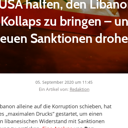
 USA halfen, den Libano
Kollaps zu bringen – u
euen Sanktionen droh
05. September 2020 um 11:45
Ein Artikel von:
Redaktion
banon alleine auf die Korruption schieben, hat
s „maximalen Drucks“ gestartet, um einen
n libanesischen Widerstand mit Sanktionen