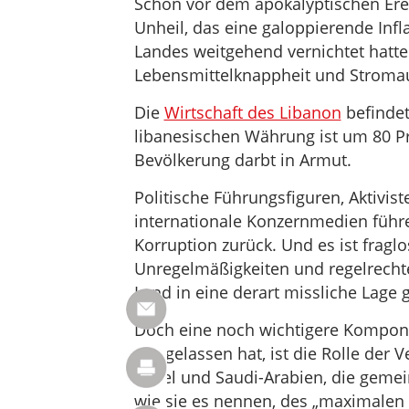
Schon vor dem apokalyptischen Erei
Unheil, das eine galoppierende Inf
Landes weitgehend vernichtet hatte 
Lebensmittelknappheit und Stromau
Die
Wirtschaft des Libanon
befindet
libanesischen Währung ist um 80 Pro
Bevölkerung darbt in Armut.
Politische Führungsfiguren, Aktivist
internationale Konzernmedien führe
Korruption zurück. Und es ist fraglos
Unregelmäßigkeiten und regelrechte
Land in eine derart missliche Lage 
Doch eine noch wichtigere Kompone
weggelassen hat, ist die Rolle der 
Israel und Saudi-Arabien, die gemei
wie sie es nennen, des „maximalen 