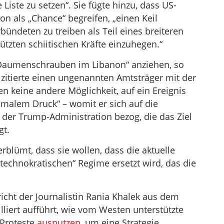
 Liste zu setzen“. Sie fügte hinzu, dass US-
n als „Chance“ begreifen, „einen Keil
bündeten zu treiben als Teil eines breiteren
tzten schiitischen Kräfte einzuhegen.“
 Daumenschrauben im Libanon“ anziehen, so
g zitierte einen ungenannten Amtsträger mit der
n keine andere Möglichkeit, auf ein Ereignis
ximalem Druck“ – womit er sich auf die
er Trump-Administration bezog, die das Ziel
gt.
lümt, dass sie wollen, dass die aktuelle
technokratischen“ Regime ersetzt wird, das die
icht der Journalistin Rania Khalek aus dem
illiert aufführt, wie vom Westen unterstützte
-Proteste
ausnutzen
, um eine Strategie