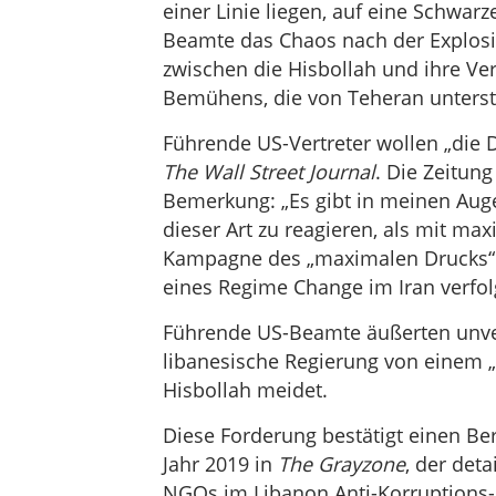
einer Linie liegen, auf eine Schwarze
Beamte das Chaos nach der Explosio
zwischen die Hisbollah und ihre Ver
Bemühens, die von Teheran unterstü
Führende US-Vertreter wollen „die
The Wall Street Journal
. Die Zeitun
Bemerkung: „Es gibt in meinen Auge
dieser Art zu reagieren, als mit ma
Kampagne des „maximalen Drucks“ d
eines Regime Change im Iran verfol
Führende US-Beamte äußerten unverb
libanesische Regierung von einem „
Hisbollah meidet.
Diese Forderung bestätigt einen Ber
Jahr 2019 in
The Grayzone
, der deta
NGOs im Libanon Anti-Korruptions