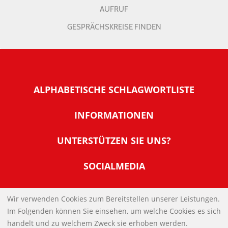
AUFRUF
GESPRÄCHSKREISE FINDEN
ALPHABETISCHE SCHLAGWORTLISTE
INFORMATIONEN
Warum NachDenkSeiten
UNTERSTÜTZEN SIE UNS?
Wer steckt dahinter
Der Förderverein: IQM
SOCIALMEDIA
Tipps zur Nutzung der NachDenkSeiten
Allgemeine Spendeninformationen
Banner und E-Mail-Signaturen
IMPRESSUM
Werden Sie Fördermitglied
Wir verwenden Cookies zum Bereitstellen unserer Leistungen.
Links
Im Folgenden können Sie einsehen, um welche Cookies es sich
Spenden Sie Online
DATENSCHUTZERKLÄRUNG
Kontakt
handelt und zu welchem Zweck sie erhoben werden.