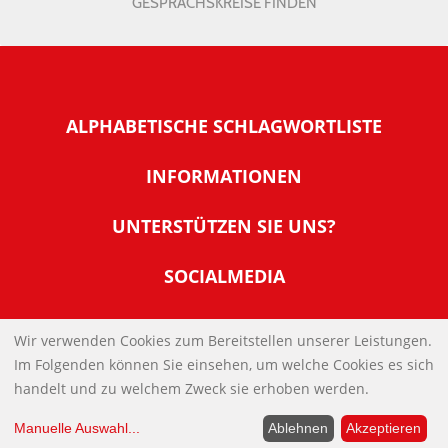
GESPRÄCHSKREISE FINDEN
ALPHABETISCHE SCHLAGWORTLISTE
INFORMATIONEN
Warum NachDenkSeiten
UNTERSTÜTZEN SIE UNS?
Wer steckt dahinter
Der Förderverein: IQM
SOCIALMEDIA
Tipps zur Nutzung der NachDenkSeiten
Allgemeine Spendeninformationen
Banner und E-Mail-Signaturen
IMPRESSUM
Werden Sie Fördermitglied
Wir verwenden Cookies zum Bereitstellen unserer Leistungen.
Links
Im Folgenden können Sie einsehen, um welche Cookies es sich
Spenden Sie Online
DATENSCHUTZERKLÄRUNG
Kontakt
handelt und zu welchem Zweck sie erhoben werden.
Impressum
Manuelle Auswahl
...
Ablehnen
Akzeptieren