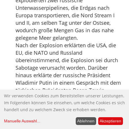
explodierten zwei russische
Unterwasserpipelines, die Erdgas nach
Europa transportieren, die Nord Stream I
und II, am selben Tag unter der Ostsee,
wodurch große Mengen Gas in das nahe
gelegene Meer gelangten.
Nach der Explosion erklärten die USA, die
EU, die NATO und Russland
übereinstimmend, die Explosion sei durch
Sabotage verursacht worden. Darüber
hinaus erklärte der russische Präsident
Wladimir Putin in einem Gespräch mit dem
türkischen Präsidenten Recep Tayyip
Wir verwenden Cookies zum Bereitstellen unserer Leistungen.
Erdogan, dass es sich bei dem Vorfall um
Im Folgenden können Sie einsehen, um welche Cookies es sich
einen noch nie da gewesenen
handelt und zu welchem Zweck sie erhoben werden.
internationalen Terroranschlag gehandelt
habe.
Manuelle Auswahl
...
Ablehnen
Akzeptieren
Einige Monate später, am 8. Februar,