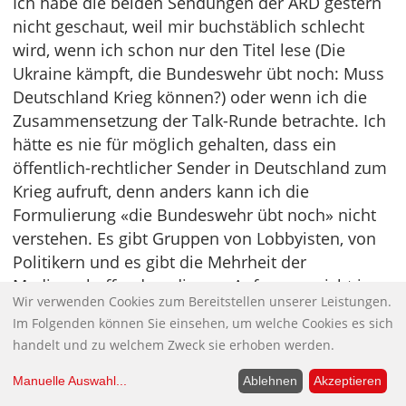
Ich habe die beiden Sendungen der ARD gestern
nicht geschaut, weil mir buchstäblich schlecht
wird, wenn ich schon nur den Titel lese (Die
Ukraine kämpft, die Bundeswehr übt noch: Muss
Deutschland Krieg können?) oder wenn ich die
Zusammensetzung der Talk-Runde betrachte. Ich
hätte es nie für möglich gehalten, dass ein
öffentlich-rechtlicher Sender in Deutschland zum
Krieg aufruft, denn anders kann ich die
Formulierung «die Bundeswehr übt noch» nicht
verstehen. Es gibt Gruppen von Lobbyisten, von
Politikern und es gibt die Mehrheit der
Medienschaffenden, die von Anfang an nicht in
Wir verwenden Cookies zum Bereitstellen unserer Leistungen.
der Lage waren oder es bewusst auch nicht
Im Folgenden können Sie einsehen, um welche Cookies es sich
wollten, den Krieg, den Russland gegen die
handelt und zu welchem Zweck sie erhoben werden.
Ukraine führt, einzuordnen als Krieg eines
Landes, das aus strategischer Defensive heraus
Manuelle Auswahl
...
Ablehnen
Akzeptieren
offenbar keine andere Möglichkeit mehr sah, die