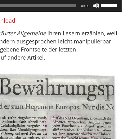
Pfeiltasten
00:00
Hoch/Runter
benutzen,
nload
um
furter Allgemeine
ihren Lesern erzählen, weil
die
ondern ausgesprochen leicht manipulierbar
Lautstärke
gebene Frontseite der letzten
zu
f andere Artikel.
regeln.