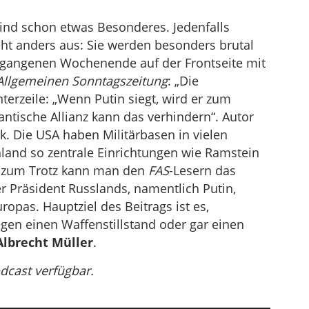
ind schon etwas Besonderes. Jedenfalls
ieht anders aus: Sie werden besonders brutal
rgangenen Wochenende auf der Frontseite mit
 Allgemeinen Sonntagszeitung
: „Die
rzeile: „Wenn Putin siegt, wird er zum
tische Allianz kann das verhindern“. Autor
ück. Die USA haben Militärbasen in vielen
hland so zentrale Einrichtungen wie Ramstein
 zum Trotz kann man den
FAS
-Lesern das
r Präsident Russlands, namentlich Putin,
as. Hauptziel des Beitrags ist es,
en einen Waffenstillstand oder gar einen
Albrecht Müller
.
odcast verfügbar.