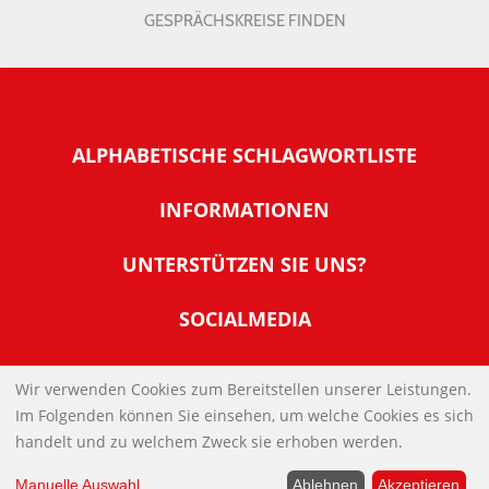
GESPRÄCHSKREISE FINDEN
ALPHABETISCHE SCHLAGWORTLISTE
INFORMATIONEN
Warum NachDenkSeiten
UNTERSTÜTZEN SIE UNS?
Wer steckt dahinter
Der Förderverein: IQM
SOCIALMEDIA
Tipps zur Nutzung der NachDenkSeiten
Allgemeine Spendeninformationen
Banner und E-Mail-Signaturen
IMPRESSUM
Werden Sie Fördermitglied
Wir verwenden Cookies zum Bereitstellen unserer Leistungen.
Links
Im Folgenden können Sie einsehen, um welche Cookies es sich
Spenden Sie Online
DATENSCHUTZERKLÄRUNG
Kontakt
handelt und zu welchem Zweck sie erhoben werden.
Impressum
Manuelle Auswahl
...
Ablehnen
Akzeptieren