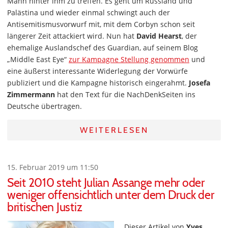
Mann hinter ihm zu treffen. Es geht um Russland und
Palästina und wieder einmal schwingt auch der
Antisemitismusvorwurf mit, mit dem Corbyn schon seit
längerer Zeit attackiert wird. Nun hat
David Hearst
, der
ehemalige Auslandschef des Guardian, auf seinem Blog
„Middle East Eye“
zur Kampagne Stellung genommen
und
eine äußerst interessante Widerlegung der Vorwürfe
publiziert und die Kampagne historisch eingerahmt.
Josefa
Zimmermann
hat den Text für die NachDenkSeiten ins
Deutsche übertragen.
WEITERLESEN
15. Februar 2019 um 11:50
Seit 2010 steht Julian Assange mehr oder
weniger offensichtlich unter dem Druck der
britischen Justiz
Dieser Artikel von
Yves