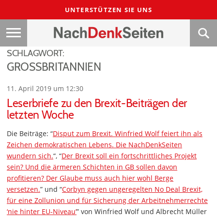
UNTERSTÜTZEN SIE UNS
SCHLAGWORT:
GROSSBRITANNIEN
11. April 2019 um 12:30
Leserbriefe zu den Brexit-Beiträgen der
letzten Woche
Die Beiträge: “
Disput zum Brexit. Winfried Wolf feiert ihn als
Zeichen demokratischen Lebens. Die NachDenkSeiten
wundern sich.
“, “
Der Brexit soll ein fortschrittliches Projekt
sein? Und die ärmeren Schichten in GB sollen davon
profitieren? Der Glaube muss auch hier wohl Berge
versetzen.
” und “
Corbyn gegen ungeregelten No Deal Brexit,
für eine Zollunion und für Sicherung der Arbeitnehmerrechte
‘nie hinter EU-Niveau’
” von Winfried Wolf und Albrecht Müller