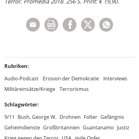
Terror. Promedia 2018. 256 S. Print: € 19,90.
Rubriken:
Audio-Podcast
Erosion der Demokratie
Interviews
Militäreinsätze/Kriege
Terrorismus
Schlagwörter:
9/11
Bush, George W.
Drohnen
Folter
Gefängnis
Geheimdienste
Großbritannien
Guantanamo
Justiz
Krieg gegen den Terror
USA
zivile Opfer