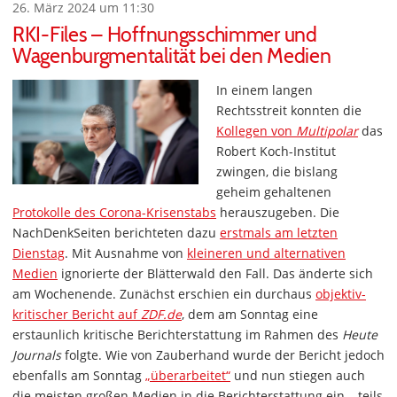
26. März 2024 um 11:30
RKI-Files – Hoffnungsschimmer und
Wagenburgmentalität bei den Medien
In einem langen
Rechtsstreit konnten die
Kollegen von
Multipolar
das
Robert Koch-Institut
zwingen, die bislang
geheim gehaltenen
Protokolle des Corona-Krisenstabs
herauszugeben. Die
NachDenkSeiten berichteten dazu
erstmals am letzten
Dienstag
. Mit Ausnahme von
kleineren und alternativen
Medien
ignorierte der Blätterwald den Fall. Das änderte sich
am Wochenende. Zunächst erschien ein durchaus
objektiv-
kritischer Bericht auf
ZDF.de
, dem am Sonntag eine
erstaunlich kritische Berichterstattung im Rahmen des
Heute
Journals
folgte. Wie von Zauberhand wurde der Bericht jedoch
ebenfalls am Sonntag
„überarbeitet“
und nun stiegen auch
die meisten großen Medien in die Berichterstattung ein – teils