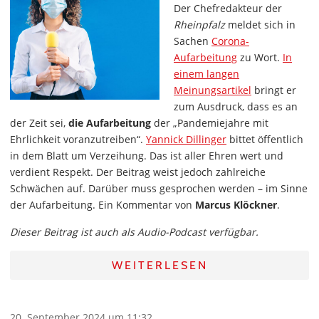
Der Chefredakteur der
Rheinpfalz
meldet sich in
Sachen
Corona-
Aufarbeitung
zu Wort.
In
einem langen
Meinungsartikel
bringt er
zum Ausdruck, dass es an
der Zeit sei,
die Aufarbeitung
der „Pandemiejahre mit
Ehrlichkeit voranzutreiben“.
Yannick Dillinger
bittet öffentlich
in dem Blatt um Verzeihung. Das ist aller Ehren wert und
verdient Respekt. Der Beitrag weist jedoch zahlreiche
Schwächen auf. Darüber muss gesprochen werden – im Sinne
der Aufarbeitung. Ein Kommentar von
Marcus Klöckner
.
Dieser Beitrag ist auch als Audio-Podcast verfügbar.
WEITERLESEN
20. September 2024 um 11:32