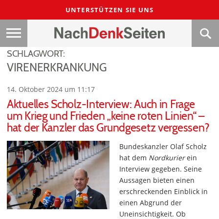
UNTERSTÜTZEN SIE UNS
SCHLAGWORT:
VIRENERKRANKUNG
14. Oktober 2024 um 11:17
Aktuelles Scholz-Interview: Auch in Frage
um Krieg und Frieden „keine roten Linien“ –
hat der Kanzler das Grundgesetz vergessen?
Bundeskanzler Olaf Scholz
hat dem
Nordkurier
ein
Interview gegeben. Seine
Aussagen bieten einen
erschreckenden Einblick in
einen Abgrund der
Uneinsichtigkeit. Ob