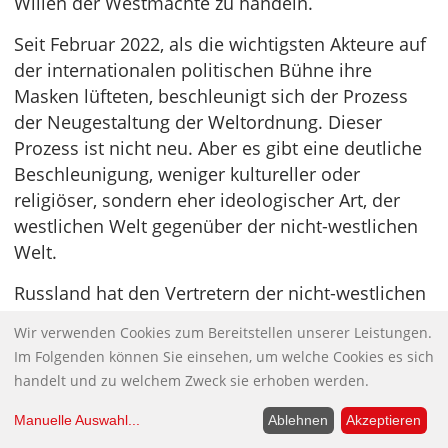
Willen der Westmächte zu handeln.
Seit Februar 2022, als die wichtigsten Akteure auf
der internationalen politischen Bühne ihre
Masken lüfteten, beschleunigt sich der Prozess
der Neugestaltung der Weltordnung. Dieser
Prozess ist nicht neu. Aber es gibt eine deutliche
Beschleunigung, weniger kultureller oder
religiöser, sondern eher ideologischer Art, der
westlichen Welt gegenüber der nicht-westlichen
Welt.
Russland hat den Vertretern der nicht-westlichen
Welt eine echte Alternative angeboten, und diese
Wir verwenden Cookies zum Bereitstellen unserer Leistungen.
Alternative basiert nicht auf dem Beitritt zu einem
Im Folgenden können Sie einsehen, um welche Cookies es sich
neuen Block, sondern auf bilateralen und
handelt und zu welchem Zweck sie erhoben werden.
multilateralen Beziehungen und dem Prinzip der
Nichteinmischung. Wenn westliche Experten Lust
Manuelle Auswahl
...
Ablehnen
Akzeptieren