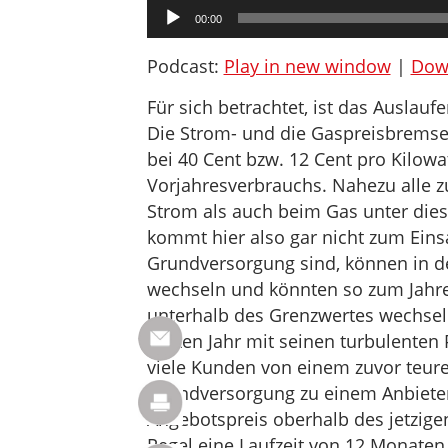
Audio-
00:00
Player
Podcast:
Play in new window
|
Dow
Für sich betrachtet, ist das Auslau
Die Strom- und die Gaspreisbremse 
bei 40 Cent bzw. 12 Cent pro Kilowa
Vorjahresverbrauchs. Nahezu alle z
Strom als auch beim Gas unter die
kommt hier also gar nicht zum Einsat
Grundversorgung sind, können in d
wechseln und könnten so zum Jahre
unterhalb des Grenzwertes wechsel
letzten Jahr mit seinen turbulenten
viele Kunden von einem zuvor teur
Grundversorgung zu einem Anbieter
Angebotspreis oberhalb des jetzige
Regel eine Laufzeit von 12 Monaten.