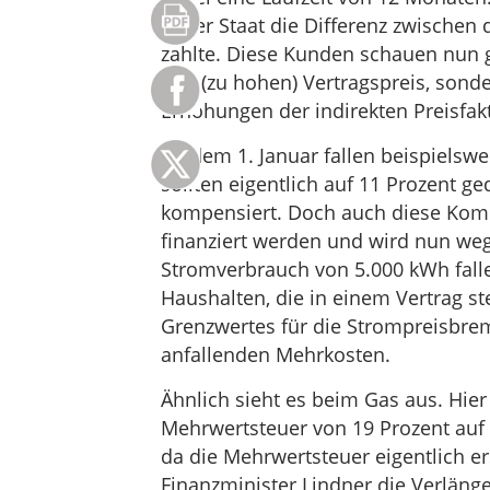
ja der Staat die Differenz zwische
zahlte. Diese Kunden schauen nun gl
den (zu hohen) Vertragspreis, sonde
Erhöhungen der indirekten Preisfa
Ab dem 1. Januar fallen beispielsw
sollten eigentlich auf 11 Prozent g
kompensiert. Doch auch diese Komp
finanziert werden und wird nun weg
Stromverbrauch von 5.000 kWh fall
Haushalten, die in einem Vertrag st
Grenzwertes für die Strompreisbrem
anfallenden Mehrkosten.
Ähnlich sieht es beim Gas aus. Hie
Mehrwertsteuer von 19 Prozent auf 7
da die Mehrwertsteuer eigentlich er
Finanzminister Lindner die Verläng