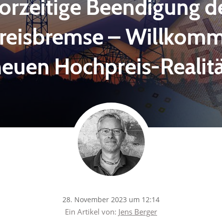
orzeitige Beendigung d
reisbremse – Willkomm
euen Hochpreis-Realit
28. November 2023 um 12:14
Ein Artikel von:
Jens Berger