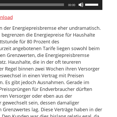
Pfeiltasten
00:00
Hoch/Runter
benutzen,
nload
um
fen der Energiepreisbremse eher undramatisch.
die
begrenzen die Energiepreise für Haushalte
Lautstärke
ttstunde für 80 Prozent des
zu
urzeit angebotenen Tarife liegen sowohl beim
regeln.
sen Grenzwerten, die Energiepreisbremse
z. Haushalte, die in der oft teureren
er Regel binnen zwei Wochen ihren Versorger
swechsel in einen Vertrag mit Preisen
n. Es gibt jedoch Ausnahmen. Gerade im
 Preissprüngen für Endverbraucher dürften
eren Versorger oder eben aus der
 gewechselt sein, dessen damaliger
n Grenzwertes lag. Diese Verträge haben in der
 Den Kunden war dies bislang relativ egal, da