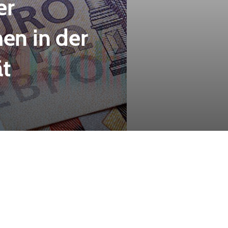
er
en in der
ät