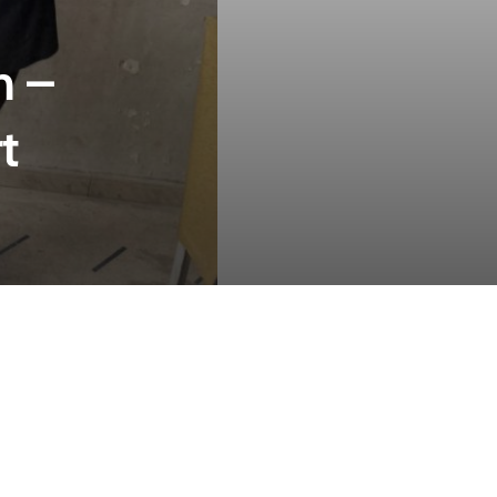
h –
t