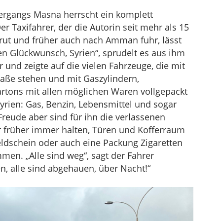
um
ergangs Masna herrscht ein komplett
die
er Taxifahrer, der die Autorin seit mehr als 15
Lautstärke
ut und früher auch nach Amman fuhr, lässt
zu
hen Glückwunsch, Syrien“, sprudelt es aus ihm
regeln.
r und zeigte auf die vielen Fahrzeuge, die mit
aße stehen und mit Gaszylindern,
Kartons mit allen möglichen Waren vollgepackt
Syrien: Gas, Benzin, Lebensmittel und sogar
reude aber sind für ihn die verlassenen
r früher immer halten, Türen und Kofferraum
ldschein oder auch eine Packung Zigaretten
en. „Alle sind weg“, sagt der Fahrer
ten, alle sind abgehauen, über Nacht!“