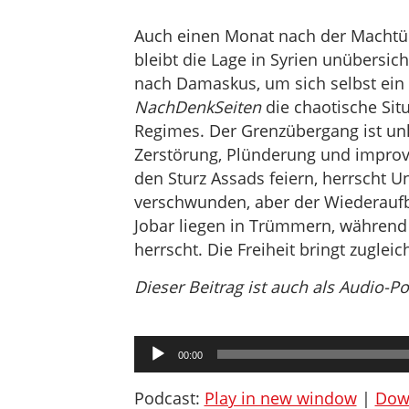
Auch einen Monat nach der Machtü
bleibt die Lage in Syrien unübersich
nach Damaskus, um sich selbst ein 
NachDenkSeiten
die chaotische Sit
Regimes. Der Grenzübergang ist unk
Zerstörung, Plünderung und impro
den Sturz Assads feiern, herrscht U
verschwunden, aber der Wiederaufb
Jobar liegen in Trümmern, während
herrscht. Die Freiheit bringt zugle
Dieser Beitrag ist auch als Audio-P
Audio-
00:00
Player
Podcast:
Play in new window
|
Dow