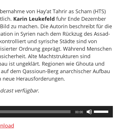
bernahme von Hay’at Tahrir as Scham (HTS)
tlich.
Karin Leukefeld
fuhr Ende Dezember
Bild zu machen. Die Autorin beschreibt für die
uation in Syrien nach dem Rückzug des Assad-
ontrolliert und syrische Städte sind von
visierter Ordnung geprägt. Während Menschen
nsicherheit. Alte Machtstrukturen sind
au ist ungeklärt. Regionen wie Ghouta und
 auf dem Qassioun-Berg anarchischer Aufbau
ich neue Herausforderungen.
odcast verfügbar.
Pfeiltasten
00:00
Hoch/Runter
benutzen,
nload