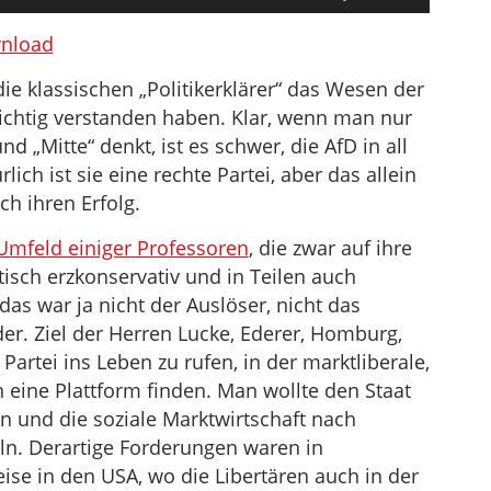
Hoch/Runter
benutzen,
nload
um
die klassischen „Politikerklärer“ das Wesen der
die
ichtig verstanden haben. Klar, wenn man nur
Lautstärke
nd „Mitte“ denkt, ist es schwer, die AfD in all
zu
ich ist sie eine rechte Partei, aber das allein
regeln.
h ihren Erfolg.
mfeld einiger Professoren
, die zwar auf ihre
tisch erzkonservativ und in Teilen auch
das war ja nicht der Auslöser, nicht das
er. Ziel der Herren Lucke, Ederer, Homburg,
 Partei ins Leben zu rufen, in der marktliberale,
 eine Plattform finden. Man wollte den Staat
n und die soziale Marktwirtschaft nach
ln. Derartige Forderungen waren in
ise in den USA, wo die Libertären auch in der