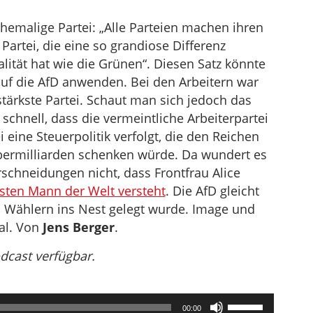
 ehemalige Partei: „Alle Parteien machen ihren
Partei, die eine so grandiose Differenz
lität hat wie die Grünen“. Diesen Satz könnte
uf die AfD anwenden. Bei den Arbeitern war
stärkste Partei. Schaut man sich jedoch das
chnell, dass die vermeintliche Arbeiterpartei
i eine Steuerpolitik verfolgt, die den Reichen
bermilliarden schenken würde. Da wundert es
rschneidungen nicht, dass Frontfrau Alice
sten Mann der Welt versteht
. Die AfD gleicht
n Wählern ins Nest gelegt wurde. Image und
ral. Von
Jens Berger
.
odcast verfügbar.
Pfeiltasten
00:00