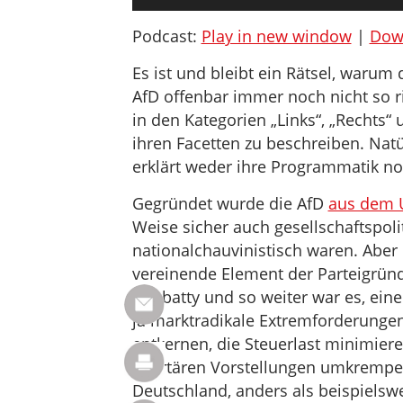
Player
Podcast:
Play in new window
|
Dow
Es ist und bleibt ein Rätsel, warum 
AfD offenbar immer noch nicht so r
in den Kategorien „Links“, „Rechts“ u
ihren Facetten zu beschreiben. Natürl
erklärt weder ihre Programmatik noc
Gegründet wurde die AfD
aus dem U
Weise sicher auch gesellschaftspoli
nationalchauvinistisch waren. Aber 
vereinende Element der Parteigründ
Starbatty und so weiter war es, eine
ja marktradikale Extremforderungen
entkernen, die Steuerlast minimiere
libertären Vorstellungen umkrempe
Deutschland, anders als beispielswe