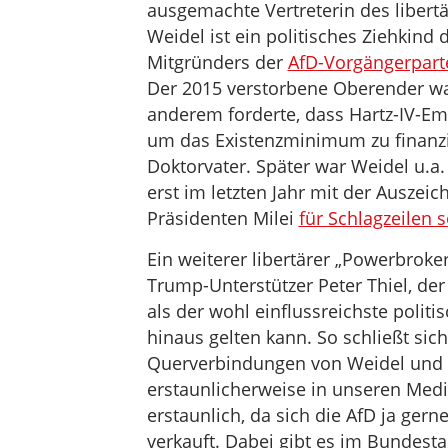
ausgemachte Vertreterin des libertär
Weidel ist ein politisches Ziehkin
Mitgründers der
AfD-Vorgängerparte
Der 2015 verstorbene Oberender wa
anderem forderte, dass Hartz-IV-Em
um das Existenzminimum zu finanz
Doktorvater. Später war Weidel u.a. 
erst im letzten Jahr mit der Auszei
Präsidenten Milei
für Schlagzeilen s
Ein weiterer libertärer „Powerbroke
Trump-Unterstützer Peter Thiel, de
als der wohl einflussreichste polit
hinaus gelten kann. So schließt sich
Querverbindungen von Weidel und d
erstaunlicherweise in unseren Medi
erstaunlich, da sich die AfD ja gern
verkauft. Dabei gibt es im Bundesta