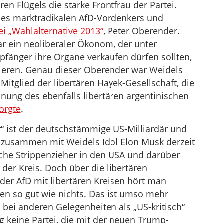
en Flügels die starke Frontfrau der Partei.
d des marktradikalen AfD-Vordenkers und
i „Wahlalternative 2013“
, Peter Oberender.
r ein neoliberaler Ökonom, der unter
pfänger ihre Organe verkaufen dürfen sollten,
ieren. Genau dieser Oberender war Weidels
Mitglied der libertären Hayek-Gesellschaft, die
chnung des ebenfalls libertären argentinischen
orgte
.
r“ ist der deutschstämmige US-Milliardär und
r zusammen mit Weidels Idol Elon Musk derzeit
ische Strippenzieher in den USA und darüber
 der Kreis. Doch über die libertären
er AfD mit libertären Kreisen hört man
en so gut wie nichts. Das ist umso mehr
e bei anderen Gelegenheiten als „US-kritisch“
g keine Partei, die mit der neuen Trump-