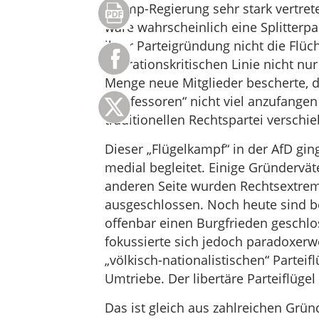
Trump-Regierung sehr stark vertrete
wäre wahrscheinlich eine Splitterpar
ihrer Parteigründung nicht die Flüch
migrationskritischen Linie nicht n
Menge neue Mitglieder bescherte, d
„Professoren“ nicht viel anzufangen
traditionellen Rechtspartei verschie
Dieser „Flügelkampf“ in der AfD gin
medial begleitet. Einige Gründerväte
anderen Seite wurden Rechtsextreme
ausgeschlossen. Noch heute sind be
offenbar einen Burgfrieden geschlos
fokussierte sich jedoch paradoxerwe
„völkisch-nationalistischen“ Parte
Umtriebe. Der libertäre Parteiflüge
Das ist gleich aus zahlreichen Gründ