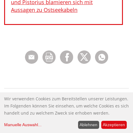
und Pistorius blamieren sich mit
Aussagen zu Ostseekabeln
Rubriken:
Wir verwenden Cookies zum Bereitstellen unserer Leistungen.
Im Folgenden können Sie einsehen, um welche Cookies es sich
Außen- und Sicherheitspolitik
Audio-Podcast
handelt und zu welchem Zweck sie erhoben werden.
Medienkritik
Militäreinsätze/Kriege
Manuelle Auswahl
...
Ablehnen
Akzeptieren