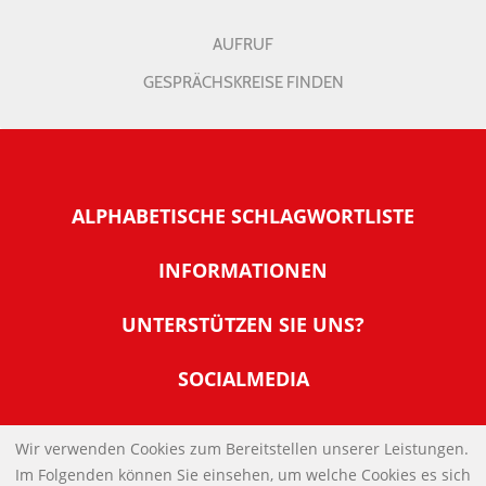
AUFRUF
GESPRÄCHSKREISE FINDEN
ALPHABETISCHE SCHLAGWORTLISTE
INFORMATIONEN
Warum NachDenkSeiten
UNTERSTÜTZEN SIE UNS?
Wer steckt dahinter
Der Förderverein: IQM
SOCIALMEDIA
Tipps zur Nutzung der NachDenkSeiten
Allgemeine Spendeninformationen
Banner und E-Mail-Signaturen
IMPRESSUM
Werden Sie Fördermitglied
Wir verwenden Cookies zum Bereitstellen unserer Leistungen.
Links
Im Folgenden können Sie einsehen, um welche Cookies es sich
Spenden Sie Online