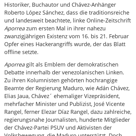
Historiker, Buchautor und Chávez-Anhänger
Roberto López Sánchez, dass die traditionsreiche
und landesweit beachtete, linke Online-Zeitschrift
Aporrea
zum ersten Mal in ihrer nahezu
zwanzigjährigen Existenz vom 16. bis 21. Februar
Opfer eines Hackerangriffs wurde, der das Blatt
offline setzte.
Aporrea
gilt als Emblem der demokratischen
Debatte innerhalb der venezolanischen Linken.
Zu ihren Kolumnisten gehörten hochrangige
Beamte der Regierung Maduro, wie Adán Chávez,
Elias Jaua, Chávez´ ehemaliger Vizepräsident,
mehrfacher Minister und Publizist, José Vicente
Rangel, ferner Elezar Díaz Rangel, dazu zahlreiche,
regierungsnahe Journalisten, hunderte Mitglieder
der Chávez-Partei PSUV und Aktivisten der
Volksbewegung, die Maduro unterstützt. Doch