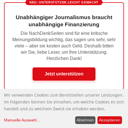
NEU: UNTERSTÜTZEN LEICHT GEMACHT
Unabhängiger Journalismus braucht
unabhängige Finanzierung
Die NachDenkSeiten sind für eine kritische
Meinungsbildung wichtig, das sagen uns sehr, sehr
viele – aber sie kosten auch Geld. Deshalb bitten
wir Sie, liebe Leser, um Ihre Unterstützung.
Herzlichen Dank!
Jetzt unterstützen
Wir verwenden Cookies zum Bereitstellen unserer Leistungen.
Im Folgenden können Sie einsehen, um welche Cookies es sich
Hinweise des Tages
Nächster Beitrag:
handelt und zu welchem Zweck sie erhoben werden.
Hier – noch bevor der Wahltag richtig
Vorheriger Beitrag:
begonnen hat – bitteschön die Wahlanalyse
Manuelle Auswahl
...
Ablehnen
Akzeptieren