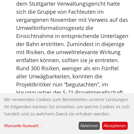
dem Stuttgarter Verwaltungsgericht hatte
sich die Gruppe von Fachleuten im
vergangenen November mit Verweis auf das
Umweltinformationsgesetz die
Einsichtnahme in entsprechende Unterlagen
der Bahn erstritten. Zumindest in diejenige
mit Risiken, die umweltrelevante Wirkung
entfalten können, sollten sie je eintreten.
Rund 300 Risiken, weniger als ein Fünftel
aller Unwägbarkeiten, konnten die
Projektkritiker nun “begutachten”, im
Hauptquartier der S-21-Projektgesellschaft,
Wir verwenden Cookies zum Bereitstellen unserer Leistungen.
stets unter Aufsicht von Bahnmitarbeitern
Im Folgenden können Sie einsehen, um welche Cookies es sich
und mit striktem Kopierverbot.
handelt und zu welchem Zweck sie erhoben werden.
Quelle:
Kontext: Wochenzeitung
Manuelle Auswahl
...
Ablehnen
Akzeptieren
“Eine kulturelle Trennlinie