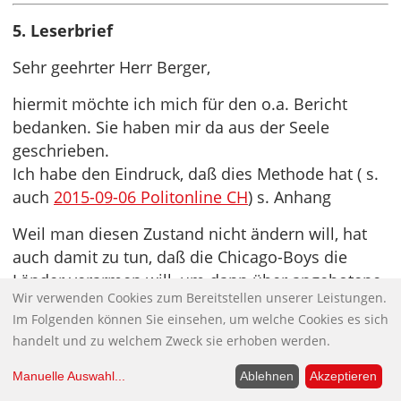
5. Leserbrief
Sehr geehrter Herr Berger,
hiermit möchte ich mich für den o.a. Bericht
bedanken. Sie haben mir da aus der Seele
geschrieben.
Ich habe den Eindruck, daß dies Methode hat ( s.
auch
2015-09-06 Politonline CH
) s. Anhang
Weil man diesen Zustand nicht ändern will, hat
auch damit zu tun, daß die Chicago-Boys die
Länder verarmen will, um dann über angebotene
Wir verwenden Cookies zum Bereitstellen unserer Leistungen.
Finanzhilfen die Länder erpressen zu können.
Im Folgenden können Sie einsehen, um welche Cookies es sich
Auch die Kirchen sprechen das Problem, daß Sie
handelt und zu welchem Zweck sie erhoben werden.
beschreiben nicht an.
Ich denke noch an die Einweihung des Berliner
Manuelle Auswahl
...
Ablehnen
Akzeptieren
Doms 1992. Da sprach Präses Dr. Peter Beier.