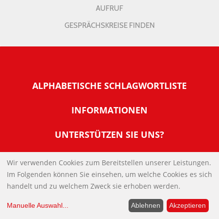
AUFRUF
GESPRÄCHSKREISE FINDEN
ALPHABETISCHE SCHLAGWORTLISTE
INFORMATIONEN
Warum NachDenkSeiten
UNTERSTÜTZEN SIE UNS?
Wer steckt dahinter
Der Förderverein: IQM
SOCIALMEDIA
Tipps zur Nutzung der NachDenkSeiten
Wir verwenden Cookies zum Bereitstellen unserer Leistungen.
Allgemeine Spendeninformationen
Im Folgenden können Sie einsehen, um welche Cookies es sich
Banner und E-Mail-Signaturen
IMPRESSUM
Werden Sie Fördermitglied
handelt und zu welchem Zweck sie erhoben werden.
Links
Spenden Sie Online
Manuelle Auswahl
...
Ablehnen
Akzeptieren
DATENSCHUTZERKLÄRUNG
Kontakt