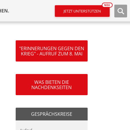
NEU
HEN.
JETZT UNTERSTÜTZEN
"ERINNERUNGEN GEGEN DEN
KRIEG" - AUFRUF ZUM 8. MAI
WAS BIETEN DIE
NACHDENKSEITEN
GESPRÄCHSKREISE