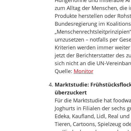
Hungerlöhne und miserable Ar
zum Alltag der Menschen, die
Produkte herstellen oder Rohst
Bundesregierung im Koalitions
„Menschenrechtsleitprinzipien“
umzusetzen – notfalls per Geset
Kriterien werden immer weiter
jetzt der Berichterstatter des
sich nicht an die UN-Vereinba
Quelle:
Monitor
Marktstudie: Frühstücksflock
überzuckert
Für die Marktstudie hat foodwa
Joghurts in Filialen der sechs 
Edeka, Kaufland, Lidl, Real un
Tieren, Cartoons, Spielzeug od