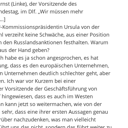
nst (Linke), der Vorsitzende des
ndestag, im Dlf. „Wir müssen mehr
[…]
U-Kommissionspräsidentin Ursula von der
ml verzeiht keine Schwäche, aus einer Position
 an den Russlandsanktionen festhalten. Warum
 aus der Hand geben?
. Ich habe es ja schon angesprochen, es hat
kung, dass es den europäischen Unternehmen,
 Unternehmen deutlich schlechter geht, aber
. Ich war vor Kurzem bei einer
er Vorsitzende der Geschäftsführung von
 hingewiesen, dass es auch im Westen
n kann jetzt so weitermachen, wie von der
 sehr, dass eine ihrer ersten Aussagen genau
darüber nachzudenken, was man vielleicht
rt uns das nicht, sondern das führt weiter zu