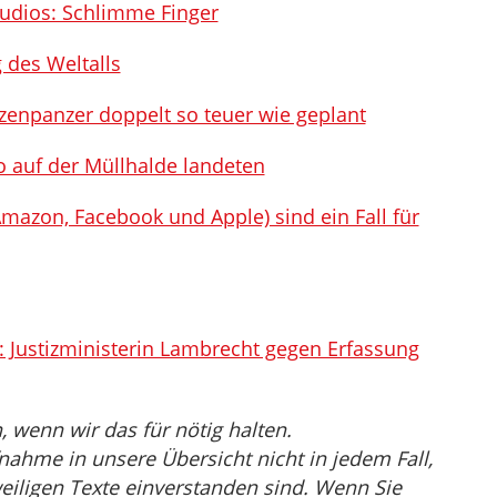
udios: Schlimme Finger
g des Weltalls
enpanzer doppelt so teuer wie geplant
o auf der Müllhalde landeten
Amazon, Facebook und Apple) sind ein Fall für
Justizministerin Lambrecht gegen Erfassung
wenn wir das für nötig halten.
nahme in unsere Übersicht nicht in jedem Fall,
eiligen Texte einverstanden sind. Wenn Sie